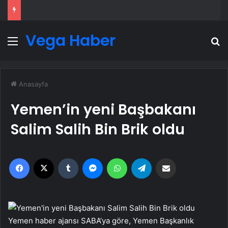
Vega Haber
Menü
A
Anasayfa
Yemen’in yeni Başbakanı
Salim Salih Bin Brik oldu
Facebook
X
Tumblr
Messenger
WhatsApp
Telegram
Email'den paylaş
Yemen haber ajansı SABA’ya göre, Yemen Başkanlık