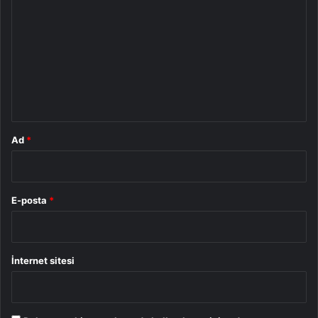
o
r
u
m
*
Ad
*
E-posta
*
İnternet sitesi