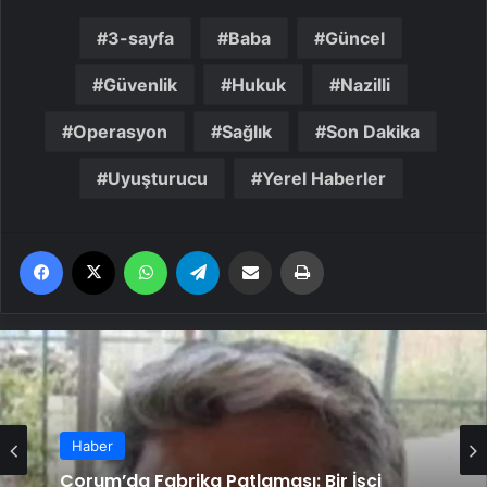
3-sayfa
Baba
Güncel
Güvenlik
Hukuk
Nazilli
Operasyon
Sağlık
Son Dakika
Uyuşturucu
Yerel Haberler
Facebook
X
WhatsApp
Telegram
Email'den paylaş
Yaz
Haber
Çorum’da Fabrika Patlaması: Bir İşçi