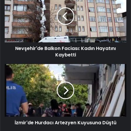
Faciası:
Kadın
Hayatını
Kaybetti
Nevşehir'de Balkon Faciası: Kadın Hayatını
Kaybetti
İzmir'de
Hurdacı
Artezyen
Kuyusuna
Düştü
İzmir'de Hurdacı Artezyen Kuyusuna Düştü