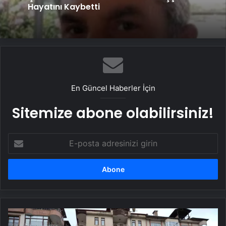
Hayatını Kaybetti
En Güncel Haberler İçin
Sitemize abone olabilirsiniz!
E-
posta
adresinizi
girin
Nevşehir'de
Balkon