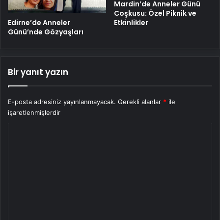
Mardin’de Anneler Günü
Coşkusu: Özel Piknik ve
Edirne’de Anneler
Etkinlikler
Günü’nde Gözyaşları
Bir yanıt yazın
E-posta adresiniz yayınlanmayacak.
Gerekli alanlar
*
ile
işaretlenmişlerdir
Y
o
r
u
m
*