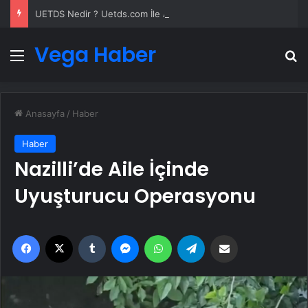
UETDS Nedir ? Uetds.com İle Akıllı Dijital Taşımacılık Yazılımı
Vega Haber
Menü
A
Anasayfa
/
Haber
Haber
Nazilli’de Aile İçinde
Uyuşturucu Operasyonu
Facebook
X
Tumblr
Messenger
WhatsApp
Telegram
Email'den paylaş