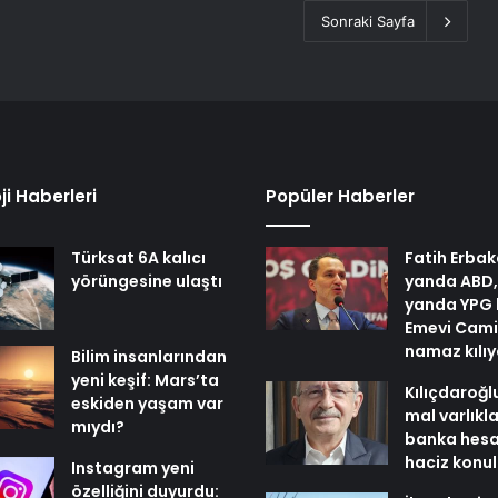
Sonraki Sayfa
ji Haberleri
Popüler Haberler
Türksat 6A kalıcı
Fatih Erbak
yörüngesine ulaştı
yanda ABD,
yanda YPG 
Emevi Cami
namaz kılı
Bilim insanlarından
yeni keşif: Mars’ta
Kılıçdaroğl
eskiden yaşam var
mal varlıkl
mıydı?
banka hesa
haciz konu
Instagram yeni
özelliğini duyurdu: