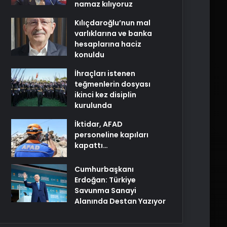
namaz kılıyoruz
Kılıçdaroğlu’nun mal
varlıklarına ve banka
hesaplarına haciz
konuldu
İhraçları istenen
teğmenlerin dosyası
ikinci kez disiplin
kurulunda
İktidar, AFAD
personeline kapıları
kapattı…
Cumhurbaşkanı
Erdoğan: Türkiye
Savunma Sanayi
Alanında Destan Yazıyor