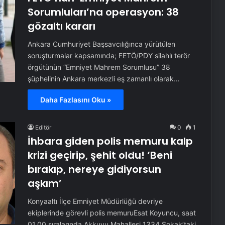
Sorumluları’na operasyon: 38
gözaltı kararı
Ankara Cumhuriyet Başsavcılığınca yürütülen
soruşturmalar kapsamında; FETÖ/PDY silahlı terör
örgütünün “Emniyet Mahrem Sorumlusu” 38
şüphelinin Ankara merkezli eş zamanlı olarak…
Daha Fazlasını Oku »
Editör
0
1
İhbara giden polis memuru kalp
krizi geçirip, şehit oldu! ‘Beni
bırakıp, nereye gidiyorsun
aşkım’
Konyaaltı İlçe Emniyet Müdürlüğü devriye
ekiplerinde görevli polis memuruEsat Koyuncu, saat
01.00 sıralarında Akkuyu Mahallesi 1334 Sokak’taki