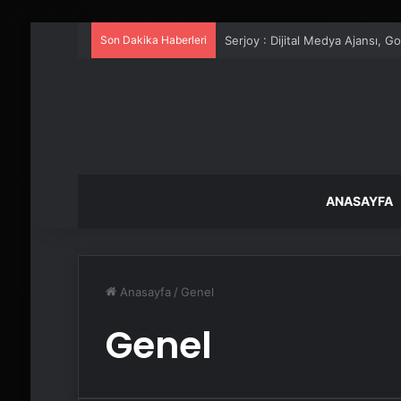
Son Dakika Haberleri
UETDS Nedir ? Uetds.com İle Akıll
ANASAYFA
Anasayfa
/
Genel
Genel