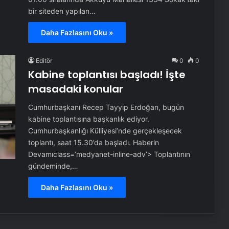
bir siteden yapılan…
Daha Fazlasını Oku »
Editör
0
0
Kabine toplantısı başladı! İşte
masadaki konular
Cumhurbaşkanı Recep Tayyip Erdoğan, bugün
kabine toplantısına başkanlık ediyor.
Cumhurbaşkanlığı Külliyesi’nde gerçekleşecek
toplantı, saat 15.30’da başladı. Haberin
Devamıclass=’medyanet-inline-adv’> Toplantının
gündeminde,…
Daha Fazlasını Oku »