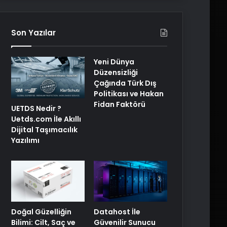
Son Yazılar
Yeni Dünya
Düzensizliği
Çağında Türk Dış
Politikası ve Hakan
Fidan Faktörü
UETDS Nedir ?
Uetds.com İle Akıllı
Dijital Taşımacılık
Yazılımı
Doğal Güzelliğin
Datahost İle
Bilimi: Cilt, Saç ve
Güvenilir Sunucu