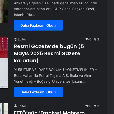
Ankara’ya gelen Özel, parti genel merkezi önünde
vatandaşlara hitap etti. CHP Genel Başkanı Özel,
İstanbul’da…
Daha Fazlasını Oku »
Editör
0
3
Resmi Gazete’de bugün (5
Mayıs 2025 Resmi Gazete
kararları)
YÜRÜTME VE İDARE BÖLÜMÜ YÖNETMELİKLER –
Boru Hatları ile Petrol Taşıma A.Ş. İhale ve Alım
Yönetmeliği – Boğaziçi Üniversitesi Lisans…
Daha Fazlasını Oku »
Editör
0
3
FETÖ’nün ‘Emniyet Mahrem