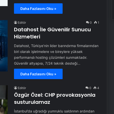
Daha Fazlasını Oku »
Editör
0
1
Datahost İle Güvenilir Sunucu
Hizmetleri
Datahost, Türkiye’nin lider barındırma firmalarından
biri olarak işletmelere ve bireylere yüksek
performanslı hosting çözümleri sunmaktadır.
Güvenilir altyapısı, 7/24 teknik desteği…
Daha Fazlasını Oku »
Editör
0
4
Özgür Özel: CHP provokasyonla
susturulamaz
İstanbul’da uğradığı yumruklu saldırının ardından