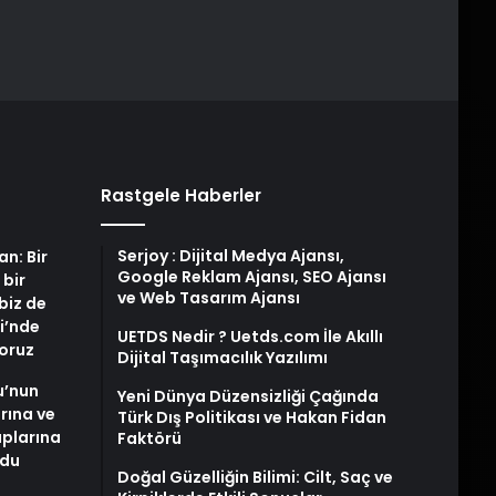
Rastgele Haberler
Serjoy : Dijital Medya Ajansı,
an: Bir
Google Reklam Ajansı, SEO Ajansı
 bir
ve Web Tasarım Ajansı
biz de
i’nde
UETDS Nedir ? Uetds.com İle Akıllı
yoruz
Dijital Taşımacılık Yazılımı
u’nun
Yeni Dünya Düzensizliği Çağında
arına ve
Türk Dış Politikası ve Hakan Fidan
plarına
Faktörü
ldu
Doğal Güzelliğin Bilimi: Cilt, Saç ve