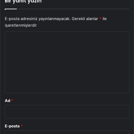
Bir yanıt yazın
E-posta adresiniz yayınlanmayacak.
Gerekli alanlar
*
ile
işaretlenmişlerdir
Y
o
r
u
m
*
Ad
*
E-posta
*