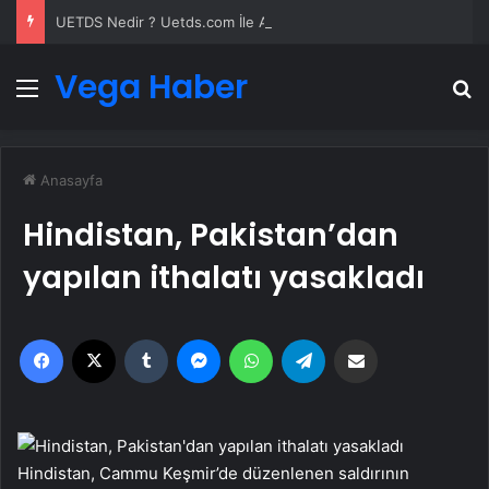
UETDS Nedir ? Uetds.com İle Akıllı Dijital Taşımacılık Yazılımı
Vega Haber
Menü
A
Anasayfa
Hindistan, Pakistan’dan
yapılan ithalatı yasakladı
Facebook
X
Tumblr
Messenger
WhatsApp
Telegram
Email'den paylaş
Hindistan, Cammu Keşmir’de düzenlenen saldırının