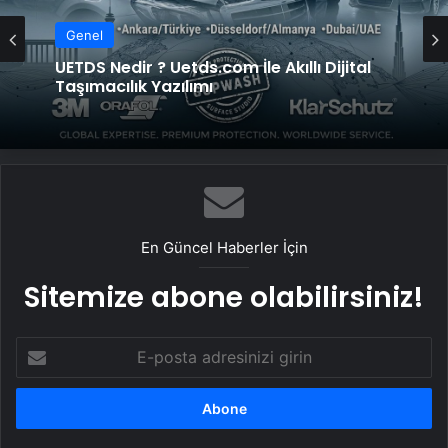
Genel
UETDS Nedir ? Uetds.com İle Akıllı Dijital
Taşımacılık Yazılımı
En Güncel Haberler İçin
Sitemize abone olabilirsiniz!
E-
posta
adresinizi
girin