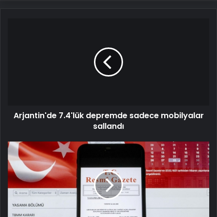
Arjantin'de
7.4'lük
depremde
sadece
mobilyalar
sallandı
Arjantin'de 7.4'lük depremde sadece mobilyalar
sallandı
Resmi
Gazete'de
bugün
(5
Mayıs
2025
Resmi