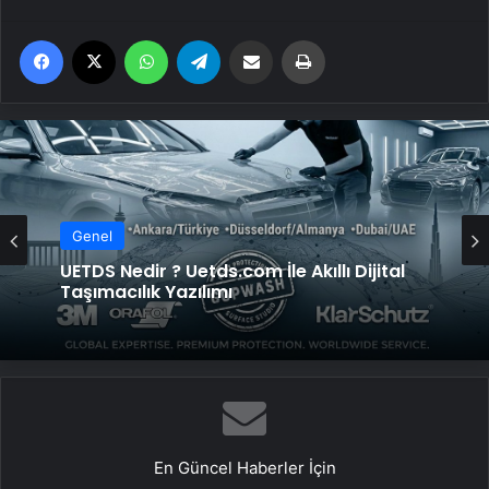
Facebook
X
WhatsApp
Telegram
Email'den paylaş
Yaz
Genel
UETDS Nedir ? Uetds.com İle Akıllı Dijital
Taşımacılık Yazılımı
En Güncel Haberler İçin