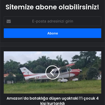
Sitemize abone olabilirsiniz!
E-
posta
adresinizi
girin
Amazon'da
bataklığa
düşen
uçaktaki
1'i
çocuk
4
kişi
kurtarıldı
Amazon'da bataklığa düşen uçaktaki 1'i çocuk 4
kişi kurtarıldı