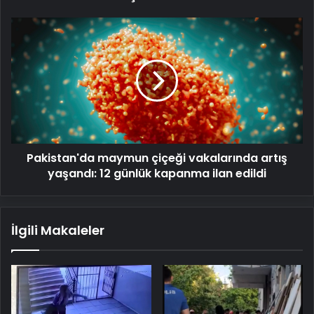
Pakistan'da
maymun
çiçeği
vakalarında
artış
yaşandı:
12
günlük
kapanma
Pakistan'da maymun çiçeği vakalarında artış
ilan
edildi
yaşandı: 12 günlük kapanma ilan edildi
İlgili Makaleler