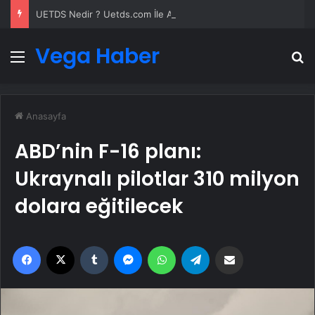
UETDS Nedir ? Uetds.com İle Akıllı Dijital Taşımacılık Yazılımı
Vega Haber
Menü
A
Anasayfa
ABD’nin F-16 planı:
Ukraynalı pilotlar 310 milyon
dolara eğitilecek
Facebook
X
Tumblr
Messenger
WhatsApp
Telegram
Email'den paylaş