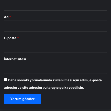
*
Ad
*
E-posta
*
İnternet sitesi
Daha sonraki yorumlarımda kullanılması için adım, e-posta
adresim ve site adresim bu tarayıcıya kaydedilsin.