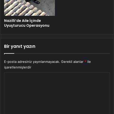
Nazilli’de Aile İçinde
Uyuşturucu Operasyonu
Bir yanıt yazın
E-posta adresiniz yayınlanmayacak.
Gerekli alanlar
*
ile
işaretlenmişlerdir
Y
o
r
u
m