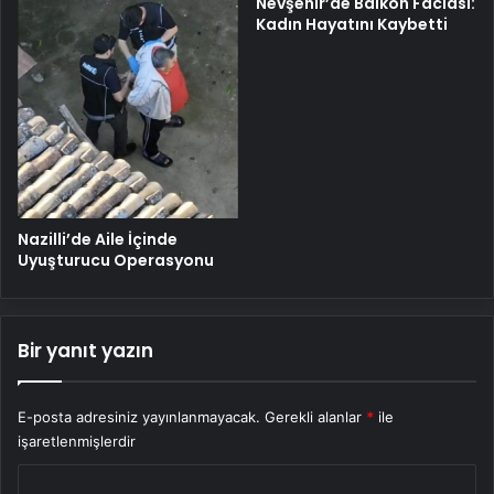
Nevşehir’de Balkon Faciası:
Kadın Hayatını Kaybetti
Nazilli’de Aile İçinde
Uyuşturucu Operasyonu
Bir yanıt yazın
E-posta adresiniz yayınlanmayacak.
Gerekli alanlar
*
ile
işaretlenmişlerdir
Y