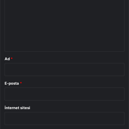
o
r
u
m
*
Ad
*
E-posta
*
İnternet sitesi