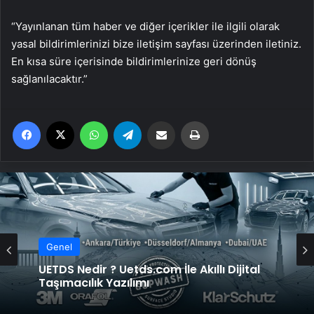
“Yayınlanan tüm haber ve diğer içerikler ile ilgili olarak
yasal bildirimlerinizi bize iletişim sayfası üzerinden iletiniz.
En kısa süre içerisinde bildirimlerinize geri dönüş
sağlanılacaktır.”
Facebook
X
WhatsApp
Telegram
Email'den paylaş
Yaz
Genel
UETDS Nedir ? Uetds.com İle Akıllı Dijital
Taşımacılık Yazılımı