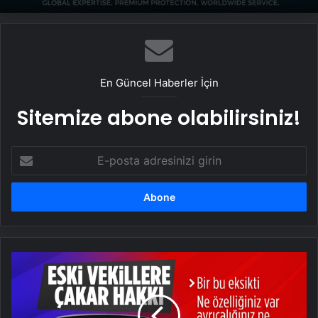
En Güncel Haberler İçin
Sitemize abone olabilirsiniz!
E-
posta
adresinizi
girin
CHP'liler
ısrar
etti:
Eski
milletvekillerine