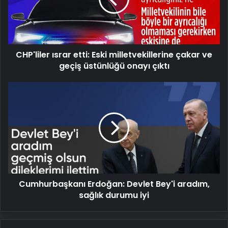
çakar
ve
geçiş
üstünlüğü
CHP'liler ısrar etti: Eski milletvekillerine çakar ve
onayı
çıktı
geçiş üstünlüğü onayı çıktı
Cumhurbaşkanı
Erdoğan:
Devlet
Bey'i
aradım,
sağlık
durumu
iyi
Cumhurbaşkanı Erdoğan: Devlet Bey'i aradım,
sağlık durumu iyi