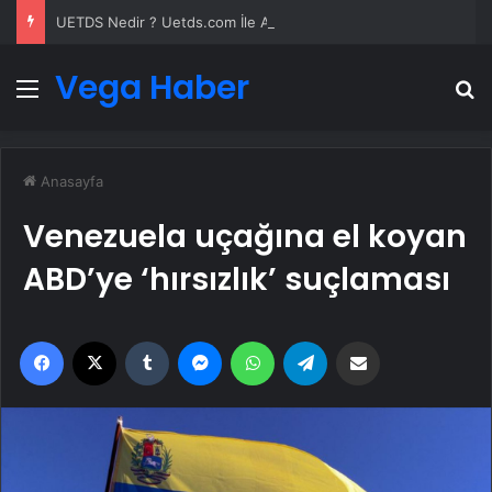
UETDS Nedir ? Uetds.com İle Akıllı Dijital Taşımacılık Yazılımı
Vega Haber
Menü
A
Anasayfa
Venezuela uçağına el koyan
ABD’ye ‘hırsızlık’ suçlaması
Facebook
X
Tumblr
Messenger
WhatsApp
Telegram
Email'den paylaş