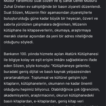
Müdür Yardımcısı Suat Sözen ve İş Sanat Genel Müdürü
Zuhal Üreten ev sahipliğinde bir basın ziyareti düzenlendi.
Suat Sözen, Müzenin fikir aşamasından ziyaretçilerle
buluşturulduğu güne kadar büyük bir heyecan, özveri ve
sabırla yürütülen çalışmalara değinirken, Müzenin
kütüphane ile kitapseverlerin, okumaya, araştırmaya
meraklı olanlar açısından da yeni bir adres niteliğinde
olduğunu söyledi.
Bankanın 100. yılında hizmete açılan Atatürk Kütüphanesi
ile bilgiye kolay ve eşit erişim imkânı sağladıklarını ifade
eden Sözen, şöyle konuştu: “Kütüphaneye gelenler,
buradaki geniş dijital ve basılı kaynak yelpazesinden
yararlanabiliyor. Toplumsal ve kültürel gelişim için
kitapların, kütüphanelerin, okumanın ne kadar önemli
olduğunu hepimiz biliyoruz. Olabildiğince çok öğrencinin,
akademisyenin, araştırmacının, okurun kütüphanedeki
basılı kitaplardan, e-kitaplardan, geniş kitap veri