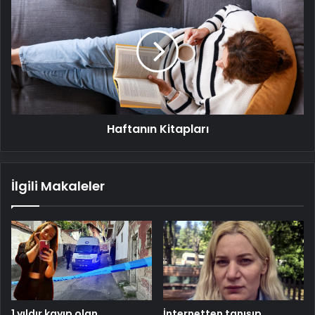
Kitapları
Haftanın Kitapları
İlgili Makaleler
1 yıldır kayıp olan
İnternetten tanışıp