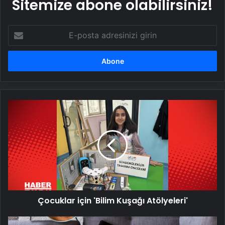
Sitemize abone olabilirsiniz!
E-
posta
adresinizi
girin
Çocuklar
için
'Bilim
Kuşağı
Atölyeleri'
Çocuklar için 'Bilim Kuşağı Atölyeleri'
Haftanın