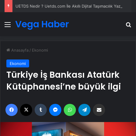
UETDS Nedir ? Uetds.com İle Akıllı Dijital Taşımacılık Yazılımı
Vega Haber
Menü
A
Anasayfa
/
Ekonomi
Ekonomi
Türkiye İş Bankası Atatürk
Kütüphanesi’ne büyük ilgi
Facebook
X
Tumblr
Messenger
WhatsApp
Telegram
Email'den paylaş