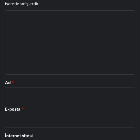
işaretlenmişlerdir
Y
o
r
u
m
*
Ad
*
E-posta
*
İnternet sitesi