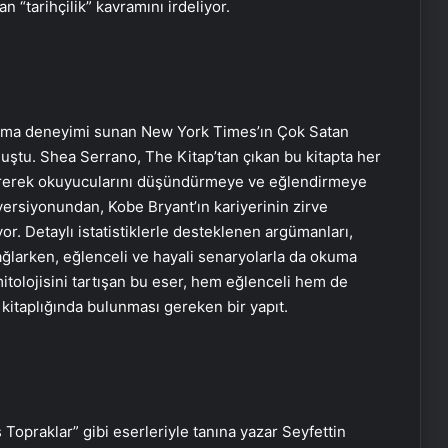
n “tarihçilik” kavramını irdeliyor.
okuma deneyimi sunan New York Times’ın Çok Satan
luştu. Shea Serrano, The Kitap’tan çıkan bu kitapta her
vererek okuyucularını düşündürmeye ve eğlendirmeye
 versiyonundan, Kobe Bryant’ın kariyerinin zirve
or. Detaylı istatistiklerle desteklenen argümanları,
ağlarken, eğlenceli ve hayali senaryolarla da okuma
mitolojisini tartışan bu eser, hem eğlenceli hem de
n kitaplığında bulunması gereken bir yapıt.
ş Topraklar” gibi eserleriyle tanına yazar Seyfettin