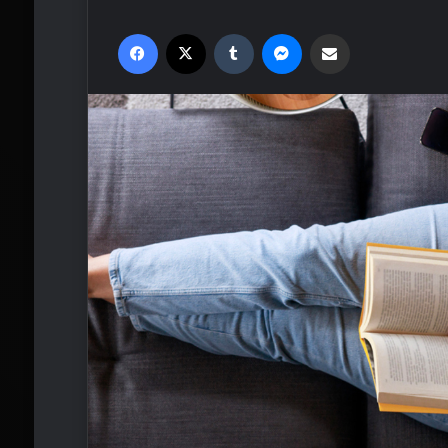
Facebook
X
Tumblr
Messenger
Email'den paylaş