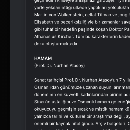
geçmeden kiliseyle anlaşmazlığa düşer. Tyll kaça
yerle yeksan ettiği ülkede yaptıkları yolculukta
Martin von Wolkenstein, cellat Tilman ve jong
Elisabeth ve beceriksizliğiyle bir zamanlar sa
gibi tuhaf bir hedefin peşinde koşan Doktor Pa
Athanasius Kircher. Tüm bu karakterlerin kaderl
doku oluşturmaktadır.
HAMAM
(Prof. Dr. Nurhan Atasoy)
Sanat tarihçisi Prof. Dr. Nurhan Atasoy’un 7 yıll
Osmanlı’dan günümüze uzanan suyun, arınmanı
döneminin en kuvvetli kadınlarından birinin ad
Sinan’ın ustalığını ve Osmanlı hamam geleneğini
okuyucuyu geçmişin sıcak ve mistik hamam kült
yalnızca tarihi ve kültürel bir araştırma değil
önemli bir kaynak niteliğinde. Arşiv belgeleri,