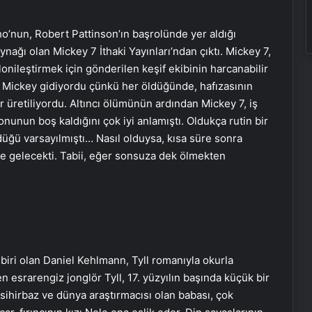
o’nun, Robert Pattinson’ın başrolünde yer aldığı
ağı olan Mickey 7 İthaki Yayınları’ndan çıktı. Mickey 7,
lonileştirmek için gönderilen keşif ekibinin harcanabilir
 Mickey gidiyordu çünkü her öldüğünde, hafızasının
 üretiliyordu. Altıncı ölümünün ardından Mickey 7, iş
nunun boş kaldığını çok iyi anlamıştı. Oldukça rutin bir
̈ğü varsayılmıştı… Nasıl olduysa, kısa süre sonra
âle gelecekti. Tabii, eğer sonsuza dek ölmekten
biri olan Daniel Kehlmann, Tyll romanıyla okurla
esrarengiz jonglör Tyll, 17. yüzyılın başında küçük bir
sihirbaz ve dünya araştırmacısı olan babası, çok