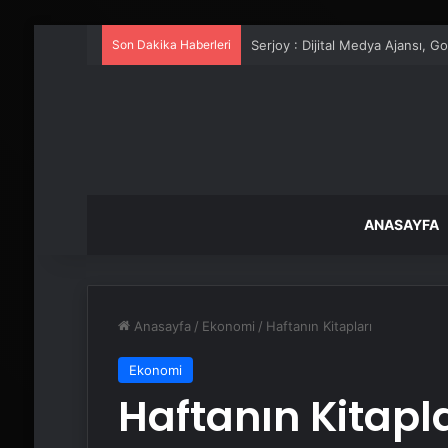
Son Dakika Haberleri
UETDS Nedir ? Uetds.com İle Akıll
ANASAYFA
Anasayfa
/
Ekonomi
/
Haftanın Kitapları
Ekonomi
Haftanın Kitapla