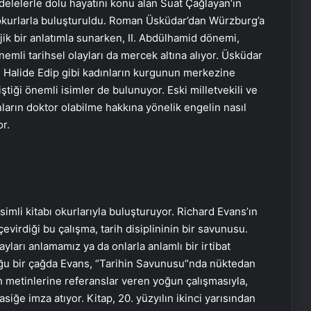
adelelerle dolu hayatını konu alan Suat Çağlayan’ın
n okurlarla buluşturuldu. Roman Üsküdar’dan Würzburg’a
ik bir anlatımla sunarken, II. Abdülhamid dönemi,
emli tarihsel olayları da mercek altına alıyor. Üsküdar
 Halide Edip gibi kadınların kurgunun merkezine
iştiği önemli isimler de bulunuyor. Eski milletvekili ve
ların doktor olabilme hakkına yönelik engelin nasıl
or.
simli kitabı okurlarıyla buluşturuyor. Richard Evans’ın
virdiği bu çalışma, tarih disiplininin bir savunusu.
ayları anlamamız ya da onlarla anlamlı bir irtibat
u bir çağda Evans, “Tarihin Savunusu”nda nüktedan
ih metinlerine referanslar veren yoğun çalışmasıyla,
asiğe imza atıyor. Kitap, 20. yüzyılın ikinci yarısından