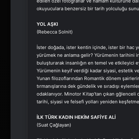
edilen özel fotoğraflar ve hamam kültürüne dair
okuyuculara benzersiz bir tarih yolculuğu sunu
YOL AŞKI
(Rebecca Solnit)
İster doğada, ister kentin içinde, ister bir ha
yürümek ne anlama gelir? Yürümenin tarihini ir
buluşturarak insanlığın en temel ve etkileyici e
Yürümenin keyif verdiği kadar siyasi, estetik ve
Yunan filozoflarından Romantik dönem şairlerine
tırmanışlarına dek gündelik ve sıradışı eyleml
odaklanıyor. Minotor Kitap’tan çıkan gğlenceli 
tarihi, siyasi ve felsefi yolları yeniden keşfetme
İLK TÜRK KADIN HEKİM SAFİYE ALİ
(Suat Çağlayan)