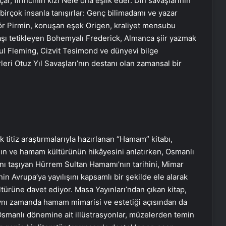
r, fırıncının kızı Nele ona eşlik eder. Din savaşlarının
 birçok insanla tanışırlar: Genç bilimadamı ve yazar
lör Pirmin, konuşan eşek Origen, kraliyet mensubu
vaşı tetikleyen Bohemyalı Frederick, Almanca şiir yazmak
ul Fleming, Cizvit Tesimond ve dünyevi bilge
eri Otuz Yıl Savaşları’nın destanı olan zamansal bir
ık titiz araştırmalarıyla hazırlanan “Hamam” kitabı,
n ve hamam kültürünün hikâyesini anlatırken, Osmanlı
ını taşıyan Hürrem Sultan Hamamı’nın tarihini, Mimar
n Avrupa’ya yayılışını kapsamlı bir şekilde ele alarak
ürüne davet ediyor. Masa Yayınları’ndan çıkan kitap,
, aynı zamanda hamam mimarisi ve estetiği açısından da
 Osmanlı dönemine ait illüstrasyonlar, müzelerden temin