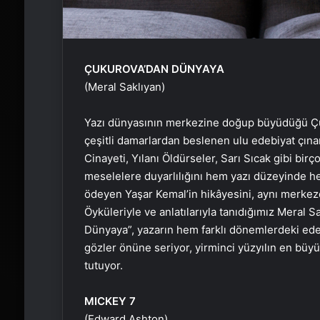
ÇUKUROVA’DAN DÜNYAYA
(Meral Saklıyan)
Yazı dünyasının merkezine doğup büyüdüğü Çuku
çeşitli damarlardan beslenen ulu edebiyat çına
Cinayeti, Yılanı Öldürseler, Sarı Sıcak gibi bi
meselelere duyarlılığını hem yazı düzeyinde h
ödeyen Yaşar Kemal’in hikâyesini, aynı merkez
Öyküleriyle ve anlatılarıyla tanıdığımız Meral 
Dünyaya”, yazarın hem farklı dönemlerdeki ed
gözler önüne seriyor, yirminci yüzyılın en büy
tutuyor.
MICKEY 7
(Edward Ashton)