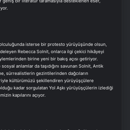
 geniş bir literatür taramasıyla desteklenen eser,
yor.
c yolculuğunda isterse bir protesto yürüyüşünde olsun,
deleyen Rebecca Solnit, onlarca ilgi çekici hikâyeyi
ylemlerinden birine yeni bir bakış açısı getiriyor.
 sosyal anlamlar da taşıdığını savunan Solnit, Antik
, sürrealistlerin gezintilerinden dağcıların
eriyle kültürümüzü şekillendiren yürüyüşçülere
olduğu kadar sorgulatan Yol Aşkı yürüyüşçülerin izlediği
mizin kapılarını açıyor.