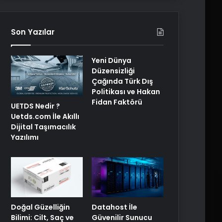
Son Yazılar
Yeni Dünya
Düzensizliği
Çağında Türk Dış
Politikası ve Hakan
Fidan Faktörü
UETDS Nedir ?
Uetds.com İle Akıllı
Dijital Taşımacılık
Yazılımı
Doğal Güzelliğin
Datahost İle
Bilimi: Cilt, Saç ve
Güvenilir Sunucu