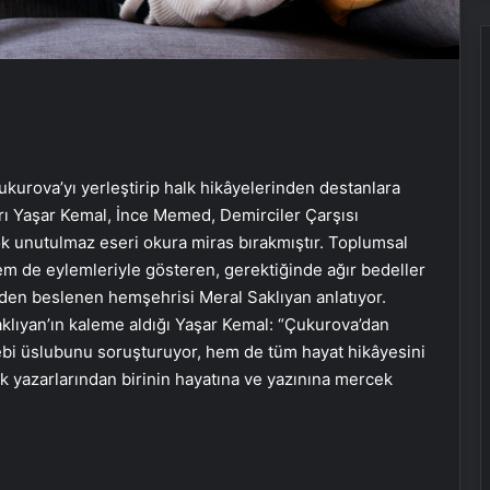
rova’yı yerleştirip halk hikâyelerinden destanlara
rı Yaşar Kemal, İnce Memed, Demirciler Çarşısı
rçok unutulmaz eseri okura miras bırakmıştır. Toplumsal
em de eylemleriyle gösteren, gerektiğinde ağır bedeller
den beslenen hemşehrisi Meral Saklıyan anlatıyor.
Saklıyan’ın kaleme aldığı Yaşar Kemal: “Çukurova’dan
ebi üslubunu soruşturuyor, hem de tüm hayat hikâyesini
ük yazarlarından birinin hayatına ve yazınına mercek