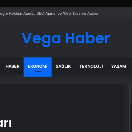
ı Dijital Taşımacılık Yazılımı
Vega Haber
HABER
EKONOMI
SAĞLIK
TEKNOLOJI
YAŞAM
rı