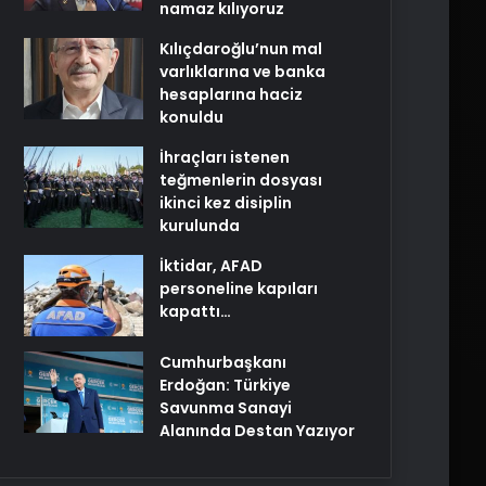
namaz kılıyoruz
Kılıçdaroğlu’nun mal
varlıklarına ve banka
hesaplarına haciz
konuldu
İhraçları istenen
teğmenlerin dosyası
ikinci kez disiplin
kurulunda
İktidar, AFAD
personeline kapıları
kapattı…
Cumhurbaşkanı
Erdoğan: Türkiye
Savunma Sanayi
Alanında Destan Yazıyor