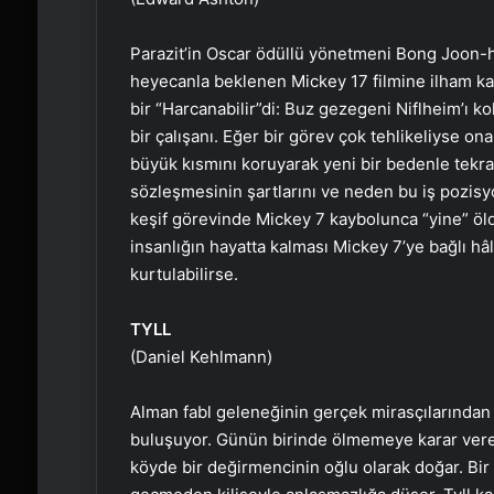
Parazit’in Oscar ödüllü yönetmeni Bong Joon-h
heyecanla beklenen Mickey 17 filmine ilham kayn
bir “Harcanabilir”di: Buz gezegeni Niflheim’ı ko
bir çalışanı. Eğer bir görev çok tehlikeliyse ona
büyük kısmını koruyarak yeni bir bedenle tekrar
sözleşmesinin şartlarını ve neden bu iş pozisyo
keşif görevinde Mickey 7 kaybolunca “yine” öldu
insanlığın hayatta kalması Mickey 7’ye bağlı h
kurtulabilirse.
TYLL
(Daniel Kehlmann)
Alman fabl geleneğinin gerçek mirasçılarından 
buluşuyor. Günün birinde ölmemeye karar veren 
köyde bir değirmencinin oğlu olarak doğar. Bir 