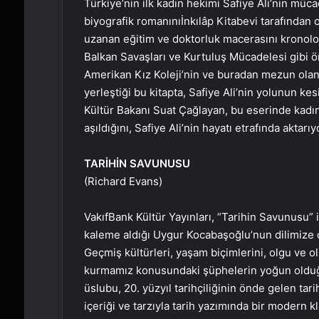
Türkiye’nin ilk kadın hekimi Safiye Ali’nin müc
biyografik romanınıİnkılâp Kitabevi tarafında
uzanan eğitim ve doktorluk macerasını kronoloj
Balkan Savaşları ve Kurtuluş Mücadelesi gibi ön
Amerikan Kız Koleji’nin ve buradan mezun olan
yerleştiği bu kitapta, Safiye Ali’nin yolunun kes
Kültür Bakanı Suat Çağlayan, bu eserinde kadın
aşıldığını, Safiye Ali’nin hayatı etrafında aktarıy
TARİHİN SAVUNUSU
(Richard Evans)
VakıfBank Kültür Yayınları, “Tarihin Savunusu” i
kaleme aldığı Uygur Kocabaşoğlu’nun dilimize çe
Geçmiş kültürleri, yaşam biçimlerini, olgu ve ol
kurmamız konusundaki şüphelerin yoğun olduğ
üslubu, 20. yüzyıl tarihçiliğinin önde gelen tar
içeriği ve tarzıyla tarih yazımında bir modern kl