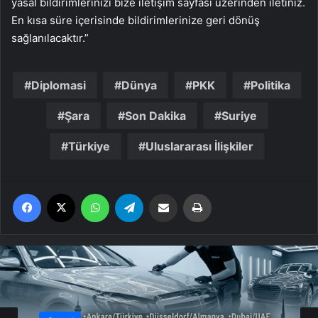
yasal bildirimlerinizi bize iletişim sayfası üzerinden iletiniz.
En kısa süre içerisinde bildirimlerinize geri dönüş
sağlanılacaktır.”
Diplomasi
Dünya
PKK
Politika
Şara
Son Dakika
Suriye
Türkiye
Uluslararası İlişkiler
Facebook
X
WhatsApp
Telegram
Email'den paylaş
Yaz