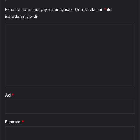
E-posta adresiniz yayınlanmayacak.
Gerekli alanlar
*
ile
işaretlenmişlerdir
Y
o
r
u
m
*
Ad
*
E-posta
*