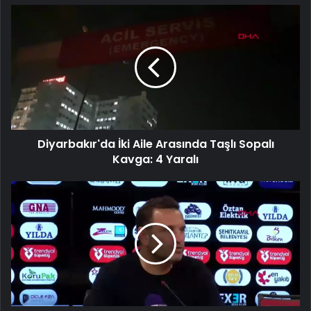
Diyarbakır'da
İki
Aile
Arasında
Taşlı
Sopalı
Kavga:
4
Yaralı
Diyarbakır'da İki Aile Arasında Taşlı Sopalı
Kavga: 4 Yaralı
Gaziantep
FK
1-
0
Galatasaray:
Teknik
Direktörlerin
Değerlendirmeleri