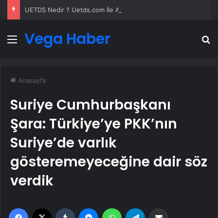
UETDS Nedir ? Uetds.com İle Akıllı Dijital Taşımacılık Yazılımı
Vega Haber
Menü
A
Anasayfa
Suriye Cumhurbaşkanı
Şara: Türkiye’ye PKK’nın
Suriye’de varlık
gösteremeyeceğine dair söz
verdik
Facebook
X
Tumblr
Messenger
WhatsApp
Telegram
Email'den paylaş