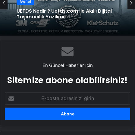
Genel
UETDS Nedir ? Uetds.com İle Akıllı Dijital
Taşımacılık Yazılımı
En Güncel Haberler İçin
Sitemize abone olabilirsiniz!
E-
posta
adresinizi
girin