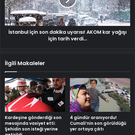
AKOM
kar
yağışı
için
İstanbul için son dakika uyarısı! AKOM kar yağışı
tarih
verdi...
için tarih verdi...
İlgili Makaleler
Kardeşine gönderdiği son
4 gündür aranıyordu!
mesajında vasiyet etti:
Cumali’nin son görüldüğü
Şehidin son isteği yerine
yer ortaya çıktı
getirildi