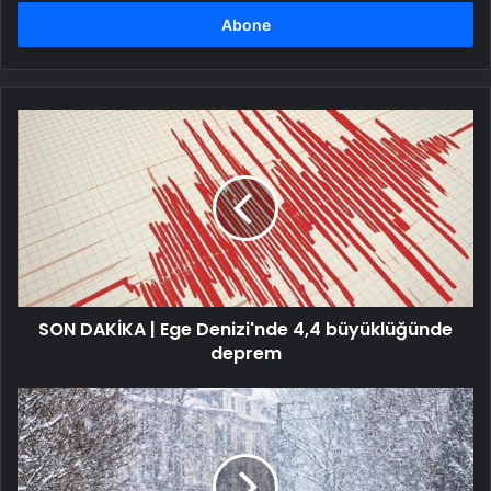
adresinizi
girin
SON
DAKİKA
|
Ege
Denizi'nde
4,4
büyüklüğünde
deprem
SON DAKİKA | Ege Denizi'nde 4,4 büyüklüğünde
deprem
İstanbul
için
son
dakika
uyarısı!