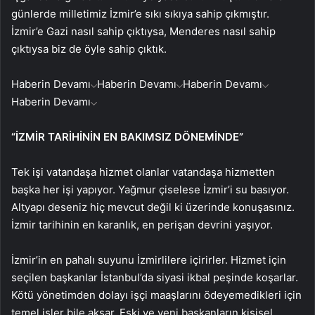
günlerde milletimiz İzmir’e sıkı sıkıya sahip çıkmıştır.
İzmir’e Gazi nasıl sahip çıktıysa, Menderes nasıl sahip
çıktıysa biz de öyle sahip çıktık.
Haberin Devamı
Haberin Devamı
Haberin Devamı
Haberin Devamı
“İZMİR TARİHİNİN EN BAKIMSIZ DÖNEMİNDE”
Tek işi vatandaşa hizmet olanlar vatandaşa hizmetten
başka her işi yapıyor. Yağmur çiselese İzmir’i su basıyor.
Altyapı deseniz hiç mevcut değil ki üzerinde konuşasınız.
İzmir tarihinin en karanlık, en perişan devrini yaşıyor.
İzmir’in en pahalı suyunu İzmirlilere içirirler. Hizmet için
seçilen başkanlar İstanbul’da siyasi ikbal peşinde koşarlar.
Kötü yönetimden dolayı işçi maaşlarını ödeyemedikleri için
temel işler bile aksar. Eski ve yeni başkanların kişisel