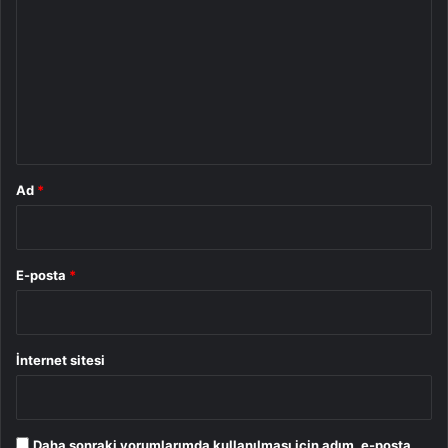
o
r
u
m
*
Ad
*
E-posta
*
İnternet sitesi
Daha sonraki yorumlarımda kullanılması için adım, e-posta