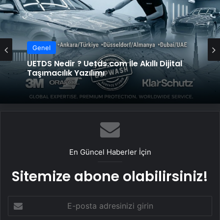
Genel
UETDS Nedir ? Uetds.com İle Akıllı Dijital
Taşımacılık Yazılımı
En Güncel Haberler İçin
Sitemize abone olabilirsiniz!
E-
posta