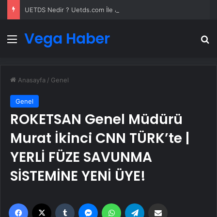
UETDS Nedir ? Uetds.com İle Akıllı Dijital Taşımacılık Yazılımı
Vega Haber
Menü
A
Anasayfa
/
Genel
Genel
ROKETSAN Genel Müdürü
Murat İkinci CNN TÜRK’te |
YERLİ FÜZE SAVUNMA
SİSTEMİNE YENİ ÜYE!
Facebook
X
Tumblr
Messenger
WhatsApp
Telegram
Email'den paylaş