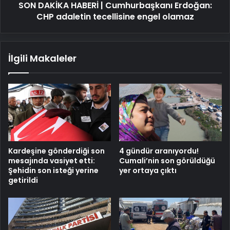
SON DAKİKA HABERİ | Cumhurbaşkanı Erdoğan:
engel
olamaz
CHP adaletin tecellisine engel olamaz
İlgili Makaleler
Kardeşine gönderdiği son
4 gündür aranıyordu!
mesajında vasiyet etti:
Cumali’nin son görüldüğü
Şehidin son isteği yerine
yer ortaya çıktı
getirildi