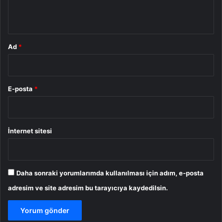
*
Ad
*
E-posta
*
İnternet sitesi
Daha sonraki yorumlarımda kullanılması için adım, e-posta
adresim ve site adresim bu tarayıcıya kaydedilsin.