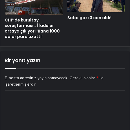
Soba gazı 3 can aldı!
CHP’de kurultay
soruşturması… İfadeler
ortaya çıkıyor! ‘Bana 1000
dolar para uzattı’
Bir yanıt yazın
E-posta adresiniz yayınlanmayacak.
Gerekli alanlar
*
ile
işaretlenmişlerdir
Y
o
r
u
m