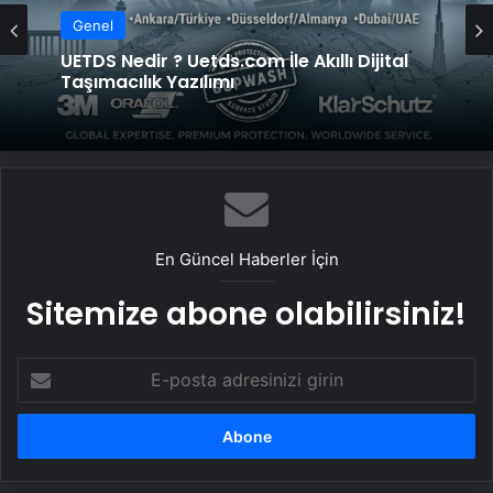
Genel
UETDS Nedir ? Uetds.com İle Akıllı Dijital
Taşımacılık Yazılımı
En Güncel Haberler İçin
Sitemize abone olabilirsiniz!
E-
posta
adresinizi
girin