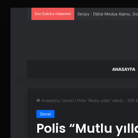
Son Dakika Haberleri
UETDS Nedir ? Uetds.com İle Akıll
ANASAYFA
Anasayfa
/
Genel
/
Polis “Mutlu yıllar” diledi… 295 
Genel
Polis “Mutlu yıl