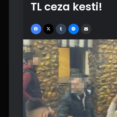
TL ceza kesti!
Facebook
X
Tumblr
Messenger
Email'den paylaş