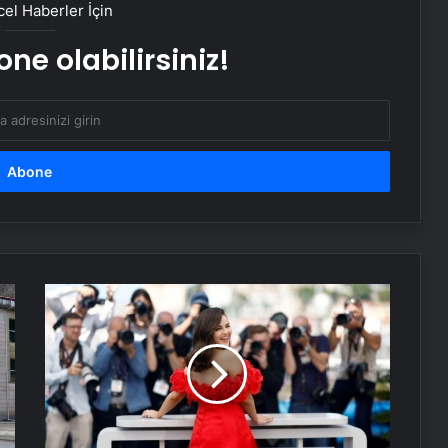
el Haberler İçin
ne olabilirsiniz!
Resmi Gazete’de bugün (5 Mayıs
2025 Resmi Gazete kararları)
FETÖ’nün ‘Emniyet Mahrem
Sorumluları’na operasyon: 38 gözaltı
kararı
İhbara giden polis memuru kalp krizi
geçirip, şehit oldu! ‘Beni bırakıp,
nereye gidiyorsun aşkım’
Selena
Gomez,
hakkındaki
Kabine toplantısı başladı! İşte
iyi
masadaki konular
oyuncu
değil
eleştirilerine
Serjoy : Dijital Medya Ajansı, Google
cevap