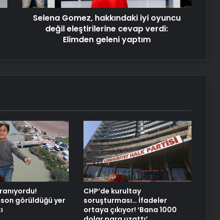
Reklam Ajansı, SEO Ajansı ve Web
verdi:
Tasarım Ajansı
Selena Gomez, hakkındaki iyi oyuncu
Elimden
geleni
değil eleştirilerine cevap verdi:
UETDS Nedir ? Uetds.com İle Akıllı
yaptım
Elimden geleni yaptım
Dijital Taşımacılık Yazılımı
Yeni Dünya Düzensizliği Çağında
Türk Dış Politikası ve Hakan Fidan
Faktörü
Doğal Güzelliğin Bilimi: Cilt, Saç ve
Kirpiklerde Etkili Sonuçlar
Datahost İle Güvenilir Sunucu
Hizmetleri
ranıyordu!
CHP’de kurultay
 son görüldüğü yer
soruşturması… İfadeler
ı
ortaya çıkıyor! ‘Bana 1000
dolar para uzattı’