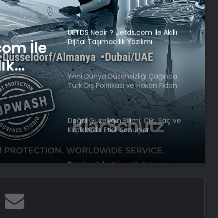
Tasarım Ajansı
UETDS Nedir ? Uetds.com İle Akıllı
Dijital Taşımacılık Yazılımı
com İle
lık
Yeni Dünya Düzensizliği Çağında
Türk Dış Politikası ve Hakan Fidan
Faktörü
Doğal Güzelliğin Bilimi: Cilt, Saç ve
Kirpiklerde Etkili Sonuçlar
Datahost İle Güvenilir Sunucu
Hizmetleri
Özgür Özel: CHP provokasyonla
susturulamaz