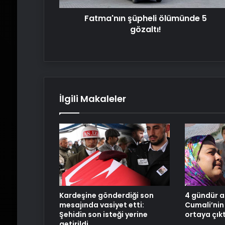
Fatma'nın şüpheli ölümünde 5
gözaltı!
İlgili Makaleler
Kardeşine gönderdiği son
4 gündür a
mesajında vasiyet etti:
Cumali’nin
Şehidin son isteği yerine
ortaya çıkt
getirildi