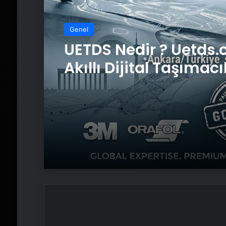
Genel
UETDS Nedir ? Uetds.
Akıllı Dijital Taşımacı
Yazılımı