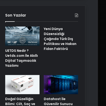
Son Yazılar
Yeni Dünya
Düzensizliği
Çağında Türk Dış
Politikası ve Hakan
Fidan Faktörü
UETDS Nedir ?
Uetds.com İle Akıllı
Dijital Taşımacılık
Yazılımı
Doğal Güzelliğin
Datahost İle
Bilimi: Cilt, Saç ve
Güvenilir Sunucu