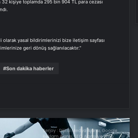
 32 kişiye toplamda 295 bin 904 TL para cezası
ndı.
Resmi Gazete’de bugün (5 Mayıs
2025 Resmi Gazete kararları)
i olarak yasal bildirimlerinizi bize iletişim sayfası
FETÖ’nün ‘Emniyet Mahrem
rimlerinize geri dönüş sağlanılacaktır.”
Sorumluları’na operasyon: 38 gözaltı
kararı
Son dakika haberler
İhbara giden polis memuru kalp krizi
geçirip, şehit oldu! ‘Beni bırakıp,
nereye gidiyorsun aşkım’
Kabine toplantısı başladı! İşte
masadaki konular
Serjoy : Dijital Medya Ajansı, Google
Reklam Ajansı, SEO Ajansı ve Web