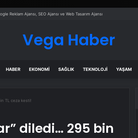
ı Dijital Taşımacılık Yazılımı
Vega Haber
HABER
EKONOMI
SAĞLIK
TEKNOLOJI
YAŞAM
bin TL ceza kesti!
lar” diledi… 295 bin