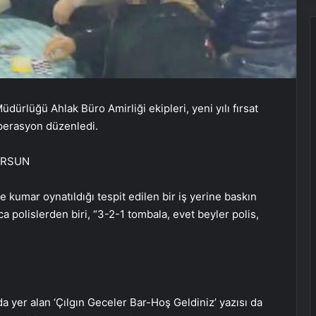
ürlüğü Ahlak Büro Amirliği ekipleri, yeni yılı fırsat
operasyon düzenledi.
TURSUN
e kumar oynatıldığı tespit edilen bir iş yerine baskın
 polislerden biri, “3-2-1 tombala, evet beyler polis,
Özgür Özel: CHP provokasyonla
a yer alan ‘Çılgın Geceler Bar-Hoş Geldiniz’ yazısı da
susturulamaz