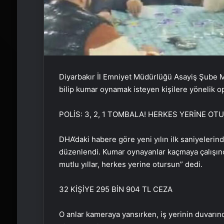
Diyarbakır İl Emniyet Müdürlüğü Asayiş Şube Müd
bilip kumar oynamak isteyen kişilere yönelik 
POLİS: 3, 2, 1 TOMBALA! HERKES YERİNE O
DHA’daki habere göre yeni yılın ilk saniyelerind
düzenlendi. Kumar oynayanlar kaçmaya çalışınca
mutlu yıllar, herkes yerine otursun” dedi.
32 KİŞİYE 295 BİN 904 TL CEZA
O anlar kameraya yansırken, iş yerinin duvarınd