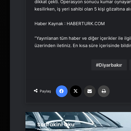
dikkat çekti. Operasyon sonucu kumar oynayan
kesilirken, iş yeri sahibi olan 5 kişi gözaltına alı
Haber Kaynak : HABERTURK.COM
“Yayınlanan tüm haber ve diğer içerikler ile ilgil
üzerinden iletiniz. En kısa süre içerisinde bildi
Diyarbakır
Facebook
X
Email'den paylaş
Yaz
Paylaş
Sonrakini Oku