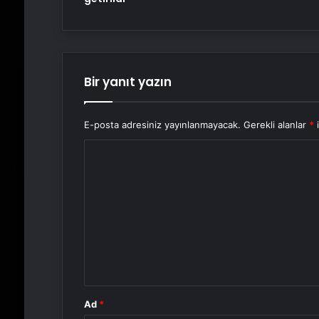
Bir yanıt yazın
E-posta adresiniz yayınlanmayacak.
Gerekli alanlar
*
i
Y
o
r
u
m
*
Ad
*