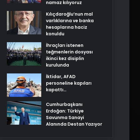
namaz kılıyoruz
Kılıçdaroğlu’nun mal
varlıklarına ve banka
hesaplarına haciz
konuldu
İhraçları istenen
teğmenlerin dosyası
ikinci kez disiplin
kurulunda
İktidar, AFAD
personeline kapıları
kapattı…
Cumhurbaşkanı
Erdoğan: Türkiye
Savunma Sanayi
Alanında Destan Yazıyor