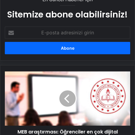
Sitemize abone olabilirsiniz!
E-
posta
adresinizi
girin
MEB
araştırması:
Öğrenciler
en
çok
dijital
ortamda
şiddet
görüyor
MEB araştırması: Öğrenciler en çok dijital