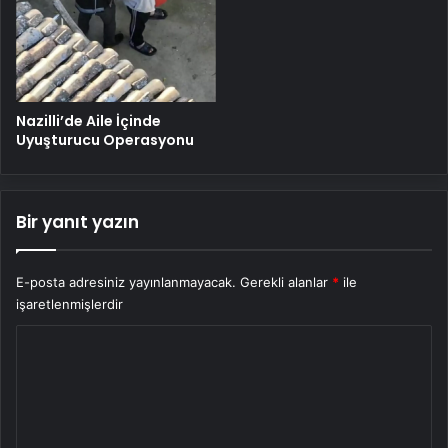
Nazilli’de Aile İçinde
Uyuşturucu Operasyonu
Bir yanıt yazın
E-posta adresiniz yayınlanmayacak.
Gerekli alanlar
*
ile
işaretlenmişlerdir
Y
o
r
u