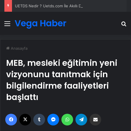
UETDS Nedir ? Uetds.com İle Akıllı Dijital Taşımacılık Yazılımı
Vega Haber
Menü
A
Anasayfa
MEB, mesleki eğitimin yeni
vizyonunu tanıtmak için
bilgilendirme faaliyetleri
başlattı
Facebook
X
Tumblr
Messenger
WhatsApp
Telegram
Email'den paylaş