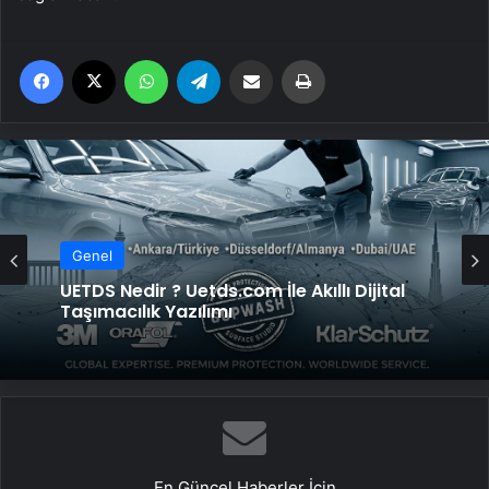
Facebook
X
WhatsApp
Telegram
Email'den paylaş
Yaz
Genel
UETDS Nedir ? Uetds.com İle Akıllı Dijital
Taşımacılık Yazılımı
En Güncel Haberler İçin