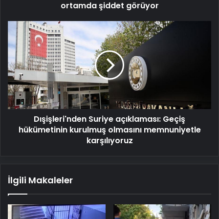
ortamda şiddet görüyor
Dışişleri'nden
Suriye
açıklaması:
Geçiş
hükümetinin
kurulmuş
olmasını
memnuniyetle
karşılıyoruz
Dışişleri'nden Suriye açıklaması: Geçiş
hükümetinin kurulmuş olmasını memnuniyetle
karşılıyoruz
İlgili Makaleler