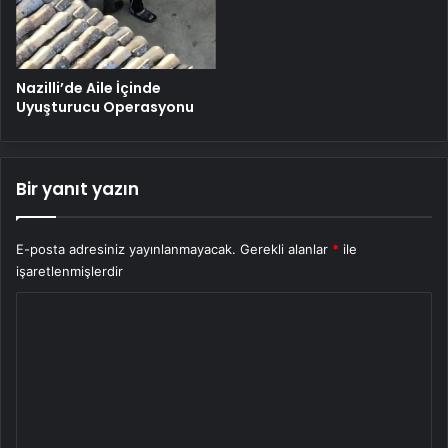
Nazilli’de Aile İçinde
Uyuşturucu Operasyonu
Bir yanıt yazın
E-posta adresiniz yayınlanmayacak.
Gerekli alanlar
*
ile
işaretlenmişlerdir
Y
o
r
u
m