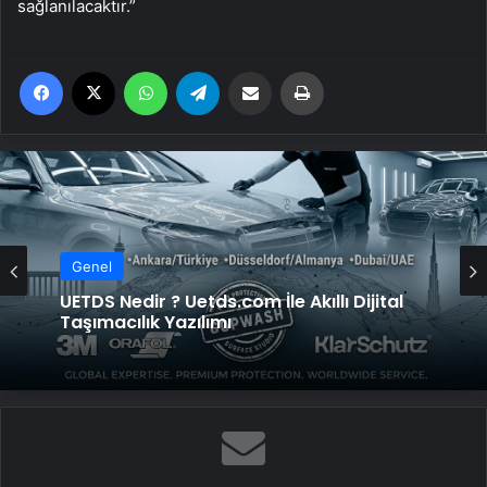
sağlanılacaktır.”
Facebook
X
WhatsApp
Telegram
Email'den paylaş
Yaz
Genel
UETDS Nedir ? Uetds.com İle Akıllı Dijital
Taşımacılık Yazılımı