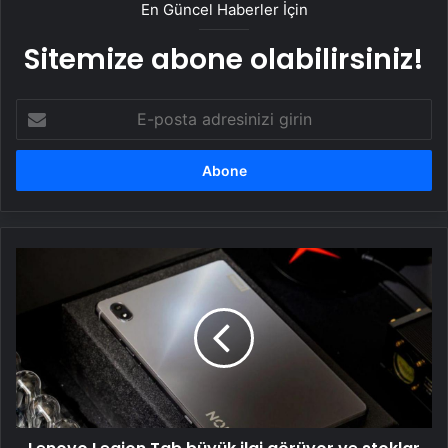
En Güncel Haberler İçin
Sitemize abone olabilirsiniz!
E-
posta
adresinizi
girin
Lenovo
Legion
Tab
büyük
ilgi
görüyor
ve
stoklar
hızla
tükeniyor