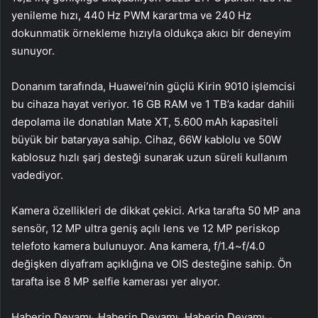
yenileme hızı, 440 Hz PWM karartma ve 240 Hz
dokunmatik örnekleme hızıyla oldukça akıcı bir deneyim
sunuyor.
Donanım tarafında, Huawei’nin güçlü Kirin 9010 işlemcisi
bu cihaza hayat veriyor. 16 GB RAM ve 1 TB’a kadar dahili
depolama ile donatılan Mate XT, 5.600 mAh kapasiteli
büyük bir bataryaya sahip. Cihaz, 66W kablolu ve 50W
kablosuz hızlı şarj desteği sunarak uzun süreli kullanım
vadediyor.
Kamera özellikleri de dikkat çekici. Arka tarafta 50 MP ana
sensör, 12 MP ultra geniş açılı lens ve 12 MP periskop
telefoto kamera bulunuyor. Ana kamera, f/1.4~f/4.0
değişken diyafram açıklığına ve OIS desteğine sahip. Ön
tarafta ise 8 MP selfie kamerası yer alıyor.
Haberin Devamı
Haberin Devamı
Haberin Devamı