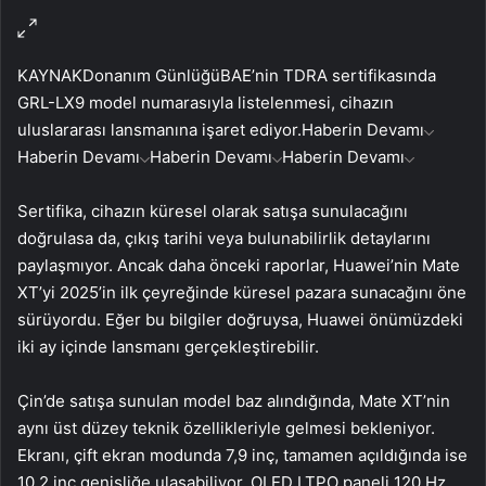
KAYNAK
Donanım Günlüğü
BAE’nin TDRA sertifikasında
GRL-LX9 model numarasıyla listelenmesi, cihazın
uluslararası lansmanına işaret ediyor.
Haberin Devamı
Haberin Devamı
Haberin Devamı
Haberin Devamı
Sertifika, cihazın küresel olarak satışa sunulacağını
doğrulasa da, çıkış tarihi veya bulunabilirlik detaylarını
paylaşmıyor. Ancak daha önceki raporlar, Huawei’nin Mate
XT’yi 2025’in ilk çeyreğinde küresel pazara sunacağını öne
sürüyordu. Eğer bu bilgiler doğruysa, Huawei önümüzdeki
iki ay içinde lansmanı gerçekleştirebilir.
Çin’de satışa sunulan model baz alındığında, Mate XT’nin
aynı üst düzey teknik özellikleriyle gelmesi bekleniyor.
Ekranı, çift ekran modunda 7,9 inç, tamamen açıldığında ise
10,2 inç genişliğe ulaşabiliyor. OLED LTPO paneli 120 Hz