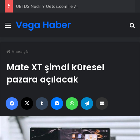
UETDS Nedir ? Uetds.com İle Akıllı Dijital Taşımacılık Yazılımı
Vega Haber
Menü
A
Anasayfa
Mate XT şimdi küresel
pazara açılacak
Facebook
X
Tumblr
Messenger
WhatsApp
Telegram
Email'den paylaş