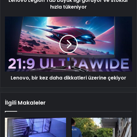
Lenovo Legion Tab büyük ilgi görüyor ve stoklar
hızla tükeniyor
Lenovo,
bir
kez
daha
dikkatleri
üzerine
çekiyor
Lenovo, bir kez daha dikkatleri üzerine çekiyor
İlgili Makaleler