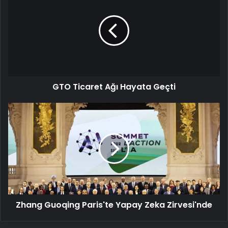
Ticaret
Ağı
Hayata
Geçti
GTO Ticaret Ağı Hayata Geçti
Zhang
Guoqing
Paris'te
Yapay
Zeka
Zirvesi'nde
Zhang Guoqing Paris'te Yapay Zeka Zirvesi'nde