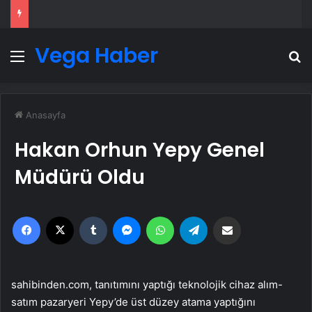
Vega Haber
Menü
A
Anasayfa
Hakan Orhun Yepy Genel
Müdürü Oldu
Facebook
X
Tumblr
Messenger
WhatsApp
Telegram
Email'den paylaş
sahibinden.com, tanıtımını yaptığı teknolojik cihaz alım-
satım pazaryeri Yepy’de üst düzey atama yaptığını