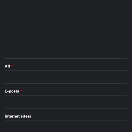
Y
o
r
u
m
*
Ad
*
E-posta
*
İnternet sitesi