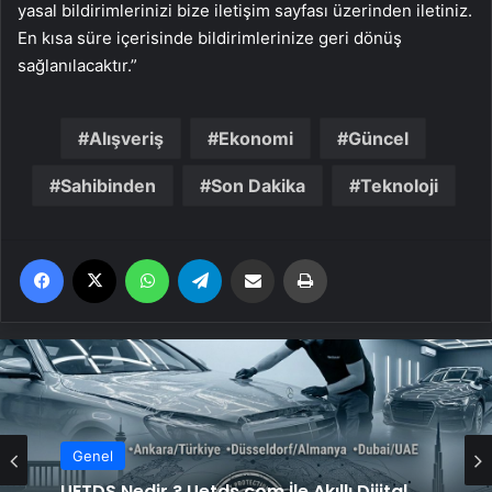
yasal bildirimlerinizi bize iletişim sayfası üzerinden iletiniz.
En kısa süre içerisinde bildirimlerinize geri dönüş
sağlanılacaktır.”
Alışveriş
Ekonomi
Güncel
Sahibinden
Son Dakika
Teknoloji
Facebook
X
WhatsApp
Telegram
Email'den paylaş
Yaz
Genel
UETDS Nedir ? Uetds.com İle Akıllı Dijital