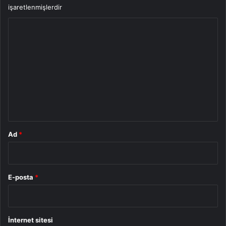
işaretlenmişlerdir
Y
o
r
u
m
*
Ad
*
E-posta
*
İnternet sitesi