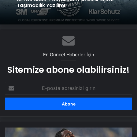
Taşımacılık Yazılımı
En Güncel Haberler İçin
Sitemize abone olabilirsiniz!
E-
posta
adresinizi
girin
Fenerbahçe'de
Osayi