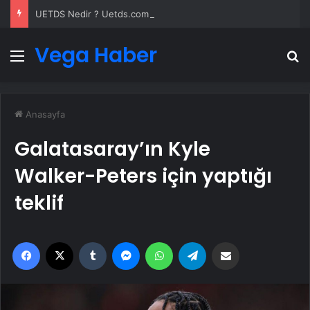
UETDS Nedir ? Uetds.com İle Akıllı Dijital Taşımacılık Yazılımı
Vega Haber
Menü
A
Anasayfa
Galatasaray’ın Kyle
Walker-Peters için yaptığı
teklif
Facebook
X
Tumblr
Messenger
WhatsApp
Telegram
Email'den paylaş