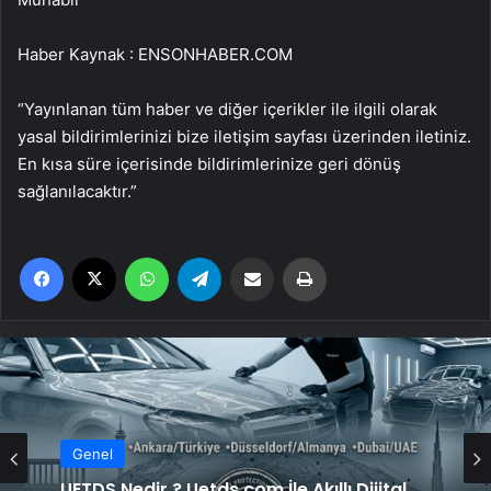
Haber Kaynak : ENSONHABER.COM
“Yayınlanan tüm haber ve diğer içerikler ile ilgili olarak
yasal bildirimlerinizi bize iletişim sayfası üzerinden iletiniz.
En kısa süre içerisinde bildirimlerinize geri dönüş
sağlanılacaktır.”
Facebook
X
WhatsApp
Telegram
Email'den paylaş
Yaz
Genel
UETDS Nedir ? Uetds.com İle Akıllı Dijital