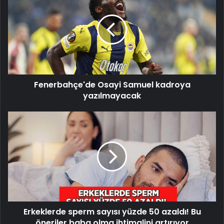
Samuel
kadroya
yazılmayacak
Fenerbahçe'de Osayi Samuel kadroya
yazılmayacak
Erkeklerde
sperm
sayısı
yüzde
50
azaldı!
Bu
öneriler
baba
Erkeklerde sperm sayısı yüzde 50 azaldı! Bu
olma
ihtimalini
öneriler baba olma ihtimalini artırıyor