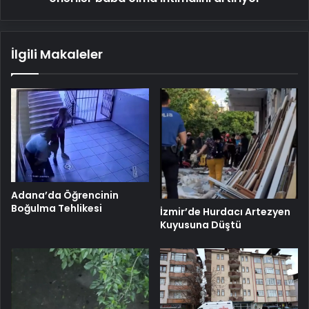
artırıyor
İlgili Makaleler
Adana’da Öğrencinin
Boğulma Tehlikesi
İzmir’de Hurdacı Artezyen
Kuyusuna Düştü