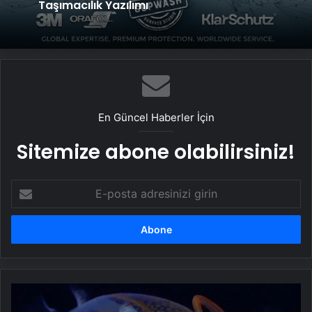
Politikası ve Hakan Fidan Faktörü
UETDS Nedir ? Uetds.com İle Akıllı Dijital
Taşımacılık Yazılımı
En Güncel Haberler İçin
Sitemize abone olabilirsiniz!
E-
posta
adresinizi
girin
Okyanusların
Gizemli