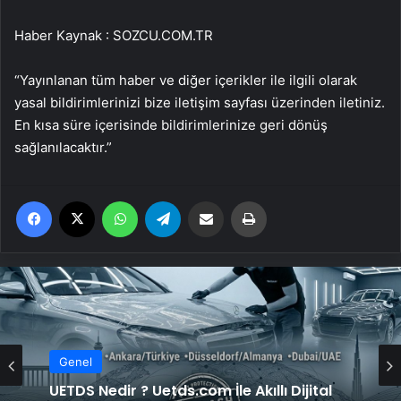
Haber Kaynak : SOZCU.COM.TR
“Yayınlanan tüm haber ve diğer içerikler ile ilgili olarak
yasal bildirimlerinizi bize iletişim sayfası üzerinden iletiniz.
En kısa süre içerisinde bildirimlerinize geri dönüş
sağlanılacaktır.”
Facebook
X
WhatsApp
Telegram
Email'den paylaş
Yaz
Genel
Yeni Dünya Düzensizliği Çağında Türk Dış
Genel