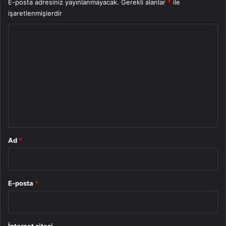
E-posta adresiniz yayınlanmayacak.
Gerekli alanlar
*
ile
işaretlenmişlerdir
Y
o
r
u
m
*
Ad
*
E-posta
*