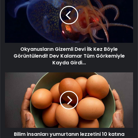
Devi
İlk
Kez
Böyle
Görüntülendi!
Dev
Kalamar
Okyanusların Gizemli Devi İlk Kez Böyle
Tüm
Görkemiyle
Görüntülendi! Dev Kalamar Tüm Görkemiyle
Kayda
Kayda Girdi...
Girdi...
Bilim
insanları
yumurtanın
lezzetini
10
katına
çıkaran
pişirme
tekniği
Bilim insanları yumurtanın lezzetini 10 katına
geliştirdi!