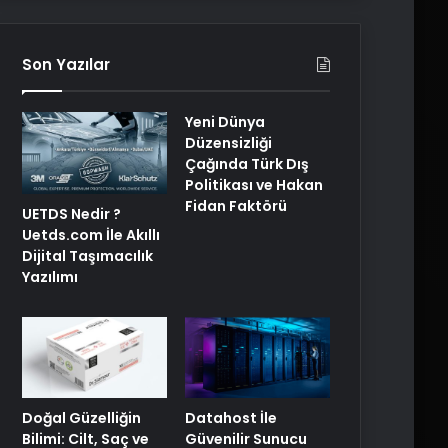
Son Yazılar
Yeni Dünya
Düzensizliği
Çağında Türk Dış
Politikası ve Hakan
Fidan Faktörü
UETDS Nedir ?
Uetds.com İle Akıllı
Dijital Taşımacılık
Yazılımı
Doğal Güzelliğin
Datahost İle
Bilimi: Cilt, Saç ve
Güvenilir Sunucu