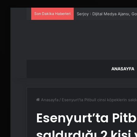
Son Dakika Haberleri
UETDS Nedir ? Uetds.com İle Akıll
ANASAYFA
Anasayfa
/
Esenyurt’ta Pitbull cinsi köpeklerin saldı
Esenyurt’ta Pitb
saldırdığı 2 kiş