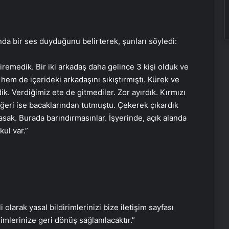
ında bir ses duyduğunu belirterek, şunları söyledi:
emedik. Bir iki arkadaş daha gelince 3 kişi olduk ve
 hem de içerideki arkadaşını sıkıştırmıştı. Kürek ve
Aydın’da Uyuşturucu Operasyonu:
ik. Verdiğimiz ete de gitmediler. Zor ayırdık. Kırmızı
15 Tutuklama
ğeri ise bacaklarından tutmuştu. Çekerek çıkardık
sak. Burada barındırmasınlar. İşyerinde, açık alanda
ul var.”
Çorum’da Fabrika Patlaması: Bir İşçi
Hayatını Kaybetti
Esenyurt’ta Servis Aracının Çarptığı
Çocuk Ağır Yaralandı
i olarak yasal bildirimlerinizi bize iletişim sayfası
rimlerinize geri dönüş sağlanılacaktır.”
Antalya’da Korku Evinde Yangın: 3