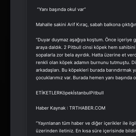
“Yanı başında okul var”
Mahalle sakini Arif Kıraç, sabah balkona çıktığ
“Duyar duymaz aşağıya koştum. Önce içeriye gir
araya daldık. 2 Pitbull cinsi köpek hem sahibini
sopalarla zor bela ayırdık. Hatta üzerine et verd
renkli olan köpek adamın burnunu tutmuştu. Di
arkadaşları. Bu köpekleri burada barındırmak ya
çocuklarımız var. Burada hemen yanı başında ok
ETİKETLERKöpekİstanbulPitbull
Haber Kaynak : TRTHABER.COM
“Yayınlanan tüm haber ve diğer içerikler ile ilgil
üzerinden iletiniz. En kısa süre içerisinde bildi