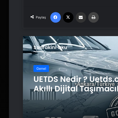
Facebook
X
Email'den paylaş
Yaz
Paylaş
Sonrakini Oku
Genel
UETDS Nedir ? Uetds.
Akıllı Dijital Taşımacı
Yazılımı