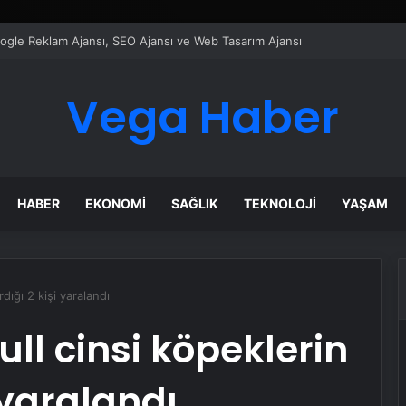
ı Dijital Taşımacılık Yazılımı
Vega Haber
HABER
EKONOMI
SAĞLIK
TEKNOLOJI
YAŞAM
rdığı 2 kişi yaralandı
ull cinsi köpeklerin
i yaralandı