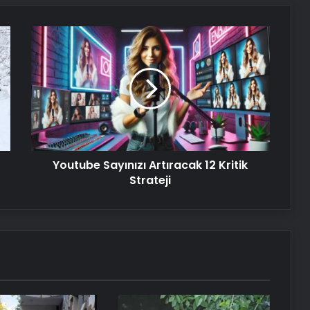
Antalya’da Korku Evinde Yangın: 3
Çalışan Yaralandı
Youtube
Sayınızı
Artıracak
Kaybolan 92 Yaşındaki Adam
Ormanda Bulundu
12
Kritik
Strateji
Serjoy : Dijital Medya Ajansı, Google
Reklam Ajansı, SEO Ajansı ve Web
Tasarım Ajansı
Youtube Sayınızı Artıracak 12 Kritik
Strateji
UETDS Nedir ? Uetds.com İle Akıllı
Dijital Taşımacılık Yazılımı
Yeni Dünya Düzensizliği Çağında
Türk Dış Politikası ve Hakan Fidan
Faktörü