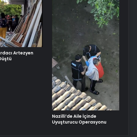
Doğal Güzelliğin Bilimi: Cilt, Saç ve
Kirpiklerde Etkili Sonuçlar
Datahost İle Güvenilir Sunucu
Hizmetleri
urdacı Artezyen
Düştü
Nazilli’de Aile İçinde
Uyuşturucu Operasyonu