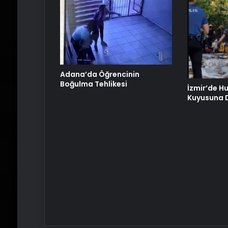
Adana’da Öğrencinin
Boğulma Tehlikesi
İzmir’de H
Kuyusuna 