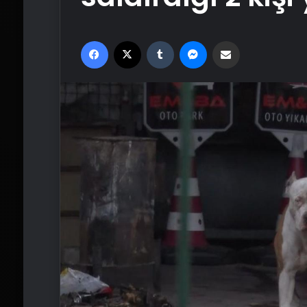
Facebook
X
Tumblr
Messenger
Email'den paylaş