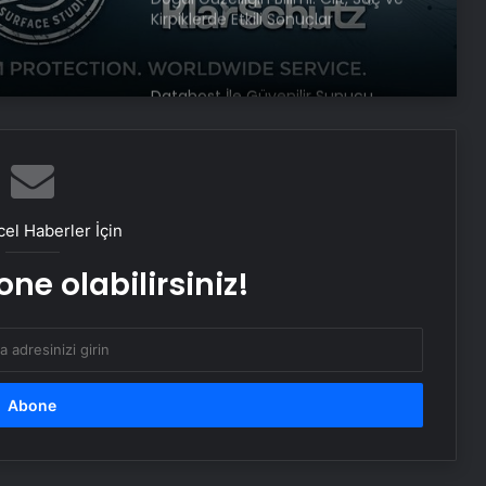
Kirpiklerde Etkili Sonuçlar
Datahost İle Güvenilir Sunucu
Hizmetleri
Aydın’da Uyuşturucu Operasyonu:
15 Tutuklama
el Haberler İçin
ne olabilirsiniz!
Çorum’da Fabrika Patlaması: Bir İşçi
Hayatını Kaybetti
Esenyurt’ta Servis Aracının Çarptığı
Çocuk Ağır Yaralandı