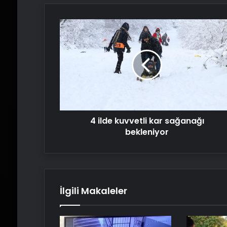
4
ilde
kuvvetli
kar
sağanağı
bekleniyor
4 ilde kuvvetli kar sağanağı
bekleniyor
İlgili Makaleler