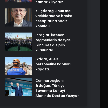
namaz kılıyoruz
Kılıçdaroğlu’nun mal
varlıklarına ve banka
hesaplarına haciz
konuldu
İhraçları istenen
teğmenlerin dosyası
ikinci kez disiplin
kurulunda
İktidar, AFAD
personeline kapıları
kapattı…
Cumhurbaşkanı
Erdoğan: Türkiye
Savunma Sanayi
Alanında Destan Yazıyor