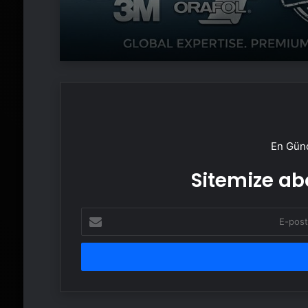
En Günc
Sitemize abo
E-
posta
adresinizi
girin