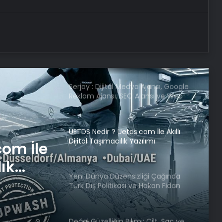
Çalışan Yaralandı
Kaybolan 92 Yaşındaki Adam
Ormanda Bulundu
Serjoy : Dijital Medya Ajansı, Google
Reklam Ajansı, SEO Ajansı ve Web
Tasarım Ajansı
UETDS Nedir ? Uetds.com İle Akıllı
Dijital Taşımacılık Yazılımı
com İle
lık
Yeni Dünya Düzensizliği Çağında
Türk Dış Politikası ve Hakan Fidan
Faktörü
Doğal Güzelliğin Bilimi: Cilt, Saç ve