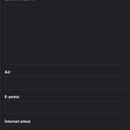
Y
o
r
u
m
*
Ad
*
E-posta
*
İnternet sitesi