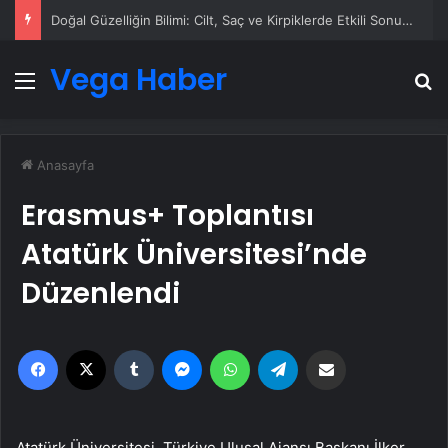
Doğal Güzelliğin Bilimi: Cilt, Saç ve Kirpiklerde Etkili Sonuçlar
Vega Haber
Menü
A
Anasayfa
Erasmus+ Toplantısı
Atatürk Üniversitesi’nde
Düzenlendi
Facebook
X
Tumblr
Messenger
WhatsApp
Telegram
Email'den paylaş
Atatürk Üniversitesi, Türkiye Ulusal Ajansı Başkanı İlker