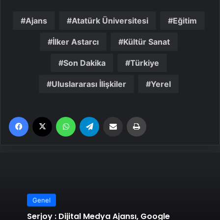
Ajans
Atatürk Üniversitesi
Eğitim
İlker Astarcı
Kültür Sanat
Son Dakika
Türkiye
Uluslararası İlişkiler
Yerel
Facebook
X
WhatsApp
Telegram
Email'den paylaş
Yaz
Genel
Serjoy : Dijital Medya Ajansı, Google