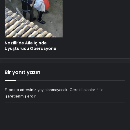
Nazilli’de Aile İçinde
Uyuşturucu Operasyonu
Bir yanıt yazın
E-posta adresiniz yayınlanmayacak.
Gerekli alanlar
*
ile
işaretlenmişlerdir
Y
o
r