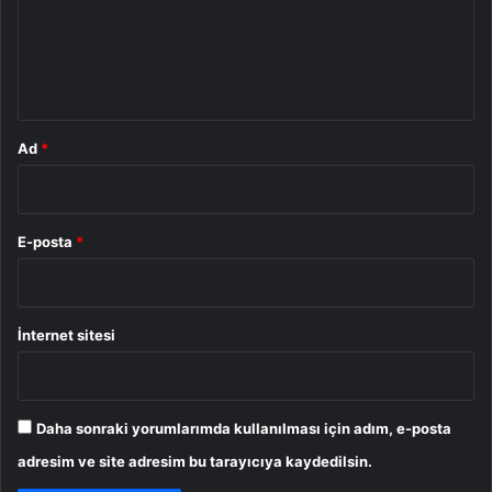
u
m
*
Ad
*
E-posta
*
İnternet sitesi
Daha sonraki yorumlarımda kullanılması için adım, e-posta
adresim ve site adresim bu tarayıcıya kaydedilsin.