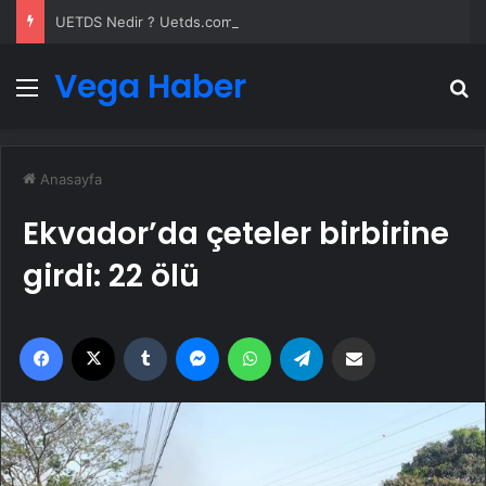
UETDS Nedir ? Uetds.com İle Akıllı Dijital Taşımacılık Yazılımı
Vega Haber
Menü
A
Anasayfa
Ekvador’da çeteler birbirine
girdi: 22 ölü
Facebook
X
Tumblr
Messenger
WhatsApp
Telegram
Email'den paylaş