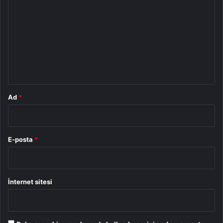
o
r
u
m
*
Ad
*
E-posta
*
İnternet sitesi