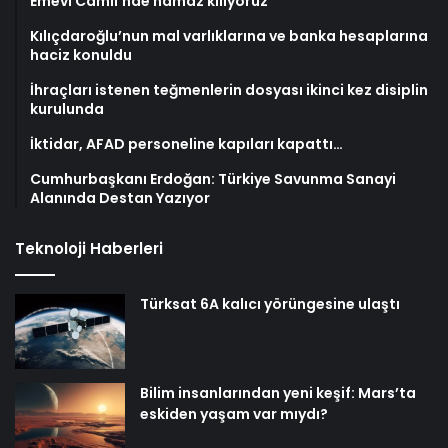
Emevi Camii’nde namaz kılıyoruz
Kılıçdaroğlu’nun mal varlıklarına ve banka hesaplarına
haciz konuldu
İhraçları istenen teğmenlerin dosyası ikinci kez disiplin
kurulunda
İktidar, AFAD personeline kapıları kapattı…
Cumhurbaşkanı Erdoğan: Türkiye Savunma Sanayi
Alanında Destan Yazıyor
Teknoloji Haberleri
Türksat 6A kalıcı yörüngesine ulaştı
Bilim insanlarından yeni keşif: Mars’ta
eskiden yaşam var mıydı?