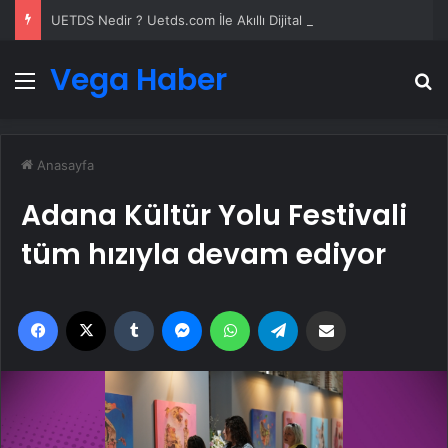
UETDS Nedir ? Uetds.com İle Akıllı Dijital Taşımacılık Yazılımı
Vega Haber
Menü
A
Anasayfa
Adana Kültür Yolu Festivali
tüm hızıyla devam ediyor
Facebook
X
Tumblr
Messenger
WhatsApp
Telegram
Email'den paylaş