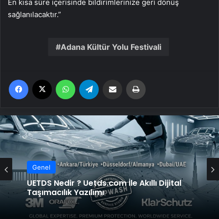
En kısa süre içerisinde bildirimlerinize geri dönüş
sağlanılacaktır.”
Adana Kültür Yolu Festivali
Facebook
X
WhatsApp
Telegram
Email'den paylaş
Yaz
Genel
UETDS Nedir ? Uetds.com İle Akıllı Dijital
Taşımacılık Yazılımı