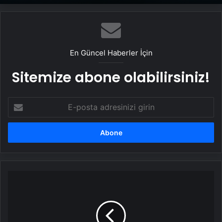
En Güncel Haberler İçin
Sitemize abone olabilirsiniz!
E-
posta
adresinizi
girin
Kral
Charles
ve
Kraliçe
Camilla