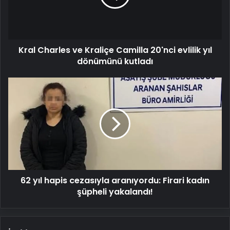
20'nci
evlilik
yıl
dönümünü
Kral Charles ve Kraliçe Camilla 20'nci evlilik yıl
kutladı
dönümünü kutladı
62
yıl
hapis
cezasıyla
aranıyordu:
Firari
kadın
şüpheli
yakalandı!
62 yıl hapis cezasıyla aranıyordu: Firari kadın
şüpheli yakalandı!