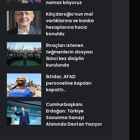
namaz kılıyoruz
Kılıçdaroğlu’nun mal
varlıklarına ve banka
hesaplarına haciz
konuldu
İhraçları istenen
teğmenlerin dosyası
ikinci kez disiplin
kurulunda
İktidar, AFAD
personeline kapıları
kapattı…
Cumhurbaşkanı
Erdoğan: Türkiye
Savunma Sanayi
Alanında Destan Yazıyor