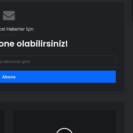
Aydın’da Uyuşturucu Operasyonu:
15 Tutuklama
el Haberler İçin
ne olabilirsiniz!
Çorum’da Fabrika Patlaması: Bir İşçi
Hayatını Kaybetti
Esenyurt’ta Servis Aracının Çarptığı
Çocuk Ağır Yaralandı
Antalya’da Korku Evinde Yangın: 3
Çalışan Yaralandı
Trump
kritik
göreve
Kaybolan 92 Yaşındaki Adam
Ormanda Bulundu
Mehmet