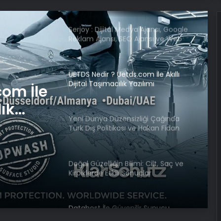
Serjoy : Dijital Medya Ajansı, Google
Reklam Ajansı, SEO Ajansı ve Web
Tasarım Ajansı
UETDS Nedir ? Uetds.com İle Akıllı
Dijital Taşımacılık Yazılımı
com İle
lık
Yeni Dünya Düzensizliği Çağında
Türk Dış Politikası ve Hakan Fidan
Faktörü
Doğal Güzelliğin Bilimi: Cilt, Saç ve
Kirpiklerde Etkili Sonuçlar
Datahost İle Güvenilir Sunucu
Hizmetleri