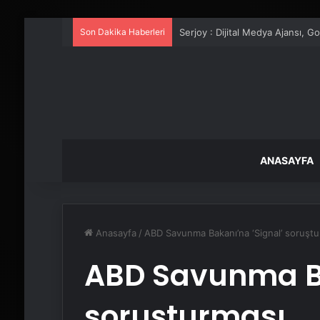
Son Dakika Haberleri
UETDS Nedir ? Uetds.com İle Akıll
ANASAYFA
Anasayfa
/
ABD Savunma Bakanı’na ‘Signal’ soruştu
ABD Savunma Ba
soruşturması