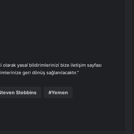
Aydın’da Uyuşturucu Operasyonu:
15 Tutuklama
Çorum’da Fabrika Patlaması: Bir İşçi
Hayatını Kaybetti
i olarak yasal bildirimlerinizi bize iletişim sayfası
Esenyurt’ta Servis Aracının Çarptığı
rimlerinize geri dönüş sağlanılacaktır.”
Çocuk Ağır Yaralandı
Steven Stebbins
Yemen
Antalya’da Korku Evinde Yangın: 3
Çalışan Yaralandı
Kaybolan 92 Yaşındaki Adam
Ormanda Bulundu