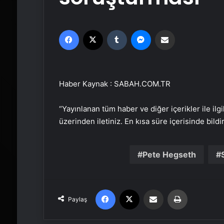
Facebook
X
Tumblr
Messenger
Email'den paylaş
Haber Kaynak : SABAH.COM.TR
“Yayınlanan tüm haber ve diğer içerikler ile ilgil
üzerinden iletiniz. En kısa süre içerisinde bildi
Pete Hegseth
Facebook
X
Email'den paylaş
Yaz
Paylaş