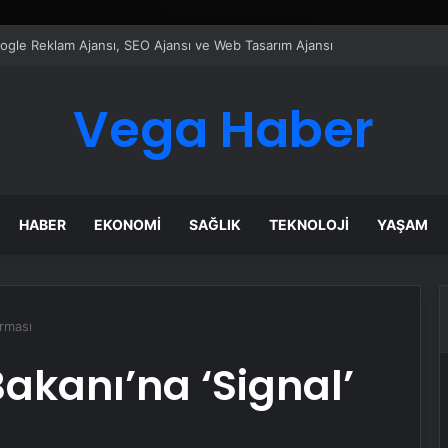
ı Dijital Taşımacılık Yazılımı
Vega Haber
HABER
EKONOMI
SAĞLIK
TEKNOLOJI
YAŞAM
rması
kanı’na ‘Signal’