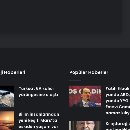
ji Haberleri
Popüler Haberler
Türksat 6A kalıcı
Fatih Erbak
yörüngesine ulaştı
yanda ABD,
yanda YPG 
Emevi Cami
namaz kılı
Bilim insanlarından
yeni keşif: Mars’ta
Kılıçdaroğl
eskiden yaşam var
mal varlıkl