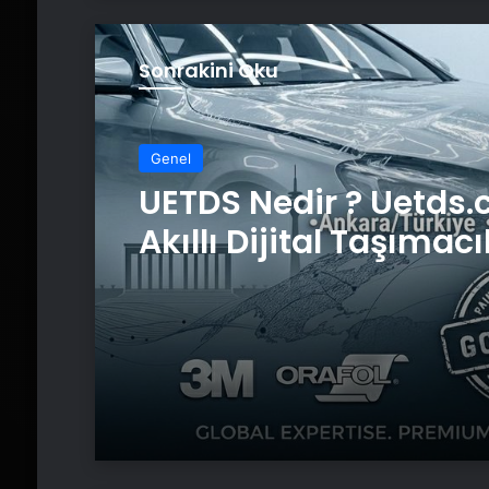
Sonrakini Oku
Genel
UETDS Nedir ? Uetds.
Akıllı Dijital Taşımacı
Yazılımı