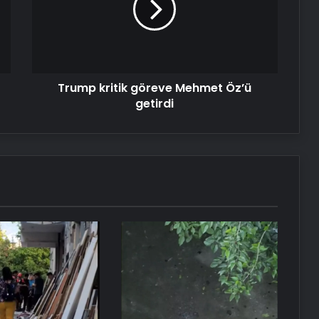
Öz’ü
getirdi
Serjoy : Dijital Medya Ajansı, Google
Reklam Ajansı, SEO Ajansı ve Web
Tasarım Ajansı
Trump kritik göreve Mehmet Öz’ü
getirdi
UETDS Nedir ? Uetds.com İle Akıllı
Dijital Taşımacılık Yazılımı
Yeni Dünya Düzensizliği Çağında
Türk Dış Politikası ve Hakan Fidan
Faktörü
Doğal Güzelliğin Bilimi: Cilt, Saç ve
Kirpiklerde Etkili Sonuçlar
Datahost İle Güvenilir Sunucu
Hizmetleri