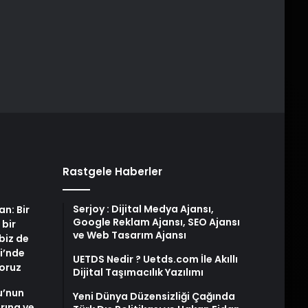
Rastgele Haberler
Serjoy : Dijital Medya Ajansı,
an: Bir
Google Reklam Ajansı, SEO Ajansı
 bir
ve Web Tasarım Ajansı
biz de
i’nde
UETDS Nedir ? Uetds.com İle Akıllı
yoruz
Dijital Taşımacılık Yazılımı
u’nun
Yeni Dünya Düzensizliği Çağında
arına ve