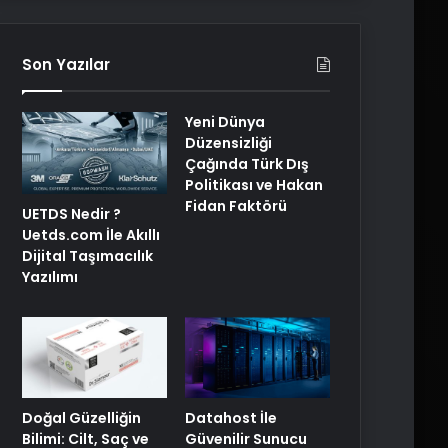
Son Yazılar
Yeni Dünya
Düzensizliği
Çağında Türk Dış
Politikası ve Hakan
Fidan Faktörü
UETDS Nedir ?
Uetds.com İle Akıllı
Dijital Taşımacılık
Yazılımı
Doğal Güzelliğin
Datahost İle
Bilimi: Cilt, Saç ve
Güvenilir Sunucu