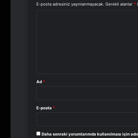
E-posta adresiniz yayınlanmayacak.
Gerekli alanlar
*
i
Y
o
r
u
m
*
Ad
*
E-posta
*
Daha sonraki yorumlarımda kullanılması için adı