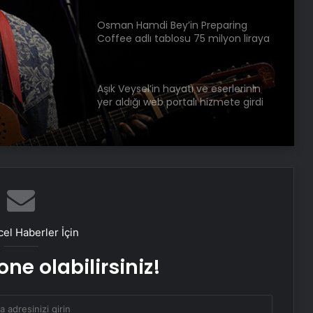
Osman Hamdi Bey’in Preparing
Coffee adlı tablosu 75 milyon liraya
satışa sunuldu
Aşık Veysel’in hayatı ve eserlerinin
yer aldığı web portalı hizmete girdi
Konya’daki Gevele Kalesi turizme
kazandırılacak
Hollanda’da Andy Warhol’un
tablosunun da olduğu 46 sanat
el Haberler İçin
eseri çöpe atıldı
ne olabilirsiniz!
Titanik’in batmadan önce bir
yolcunun yazdığı mektup 400 bin
dolara satıldı