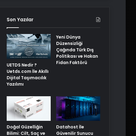
Son Yazılar
Yeni Dünya
Düzensizliği
Çağında Türk Dış
Politikası ve Hakan
Fidan Faktörü
UETDS Nedir ?
Uetds.com İle Akıllı
Dijital Taşımacılık
Yazılımı
Doğal Güzelliğin
Datahost İle
Bilimi: Cilt, Saç ve
Güvenilir Sunucu