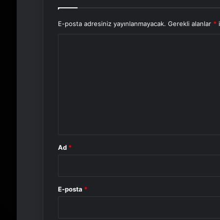
E-posta adresiniz yayınlanmayacak.
Gerekli alanlar
*
i
Y
o
r
u
m
*
Ad
*
E-posta
*