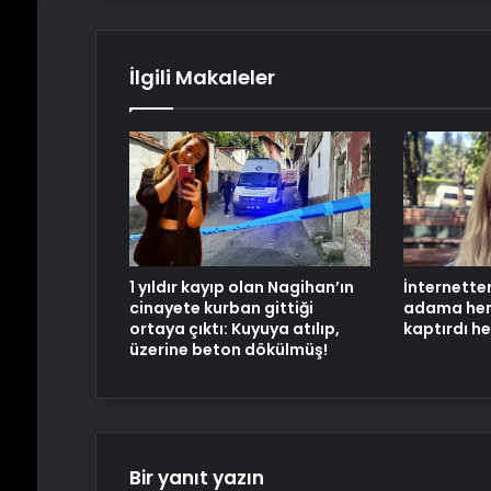
İlgili Makaleler
1 yıldır kayıp olan Nagihan’ın
İnternetten
cinayete kurban gittiği
adama hem 
ortaya çıktı: Kuyuya atılıp,
kaptırdı he
üzerine beton dökülmüş!
Bir yanıt yazın