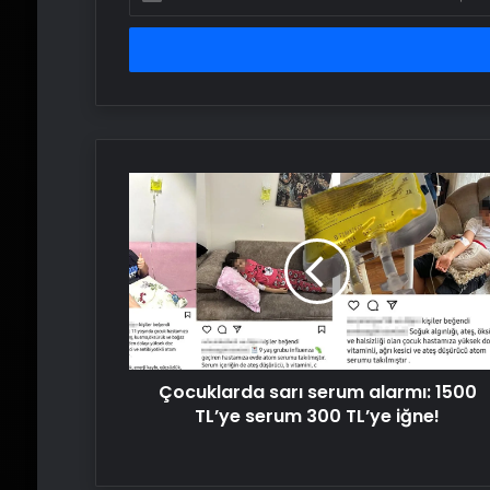
posta
adresinizi
girin
Çocuklarda
sarı
serum
alarmı:
1500
TL’ye
serum
300
TL’ye
Çocuklarda sarı serum alarmı: 1500
iğne!
TL’ye serum 300 TL’ye iğne!