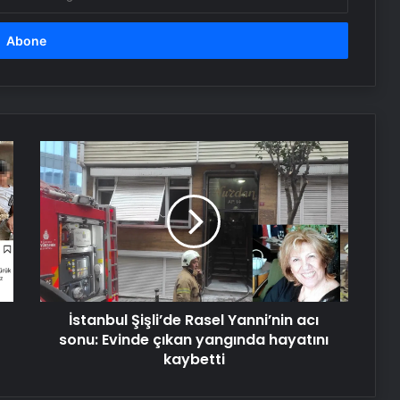
Bursa’da feci olay: 3 ay önce
taşındığı evde can verdi!
Yaşlı adamın cansız bedeni 5 gün
sonra bulundu!
İstanbul
Şişli’de
Rasel
ATMACA Füzesi Sinop’ta hedefi tam
Yanni’nin
isabetle vurdu
acı
sonu:
Evinde
ABD turnesinde Türk gölge oyunu
çıkan
Karagöz, çocukları büyüledi
yangında
İstanbul Şişli’de Rasel Yanni’nin acı
hayatını
kaybetti
sonu: Evinde çıkan yangında hayatını
kaybetti
Caz: Sadece müzik değil, direnişin
sesi