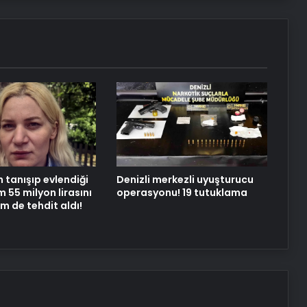
Osman Hamdi Bey’in Preparing
Coffee adlı tablosu 75 milyon liraya
satışa sunuldu
Aşık Veysel’in hayatı ve eserlerinin
yer aldığı web portalı hizmete girdi
Konya’daki Gevele Kalesi turizme
kazandırılacak
 tanışıp evlendiği
Denizli merkezli uyuşturucu
55 milyon lirasını
operasyonu! 19 tutuklama
m de tehdit aldı!