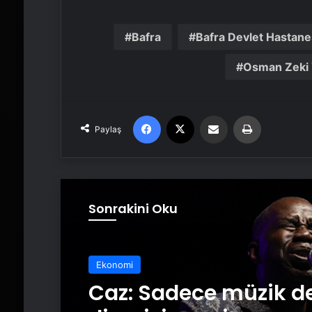
Bafra
Bafra Devlet Hastane
Osman Zeki 
Facebook
X
Email'den paylaş
Yaz
Paylaş
Sonrakini Oku
Ekonomi
Caz: Sadece müzik de