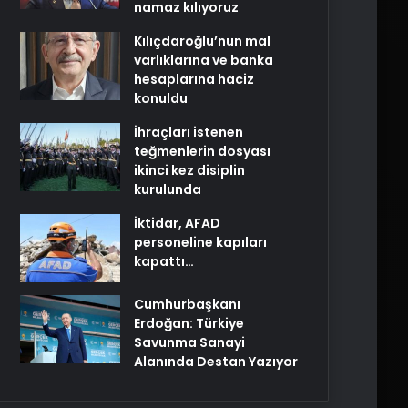
namaz kılıyoruz
Kılıçdaroğlu’nun mal
varlıklarına ve banka
hesaplarına haciz
konuldu
İhraçları istenen
teğmenlerin dosyası
ikinci kez disiplin
kurulunda
İktidar, AFAD
personeline kapıları
kapattı…
Cumhurbaşkanı
Erdoğan: Türkiye
Savunma Sanayi
Alanında Destan Yazıyor