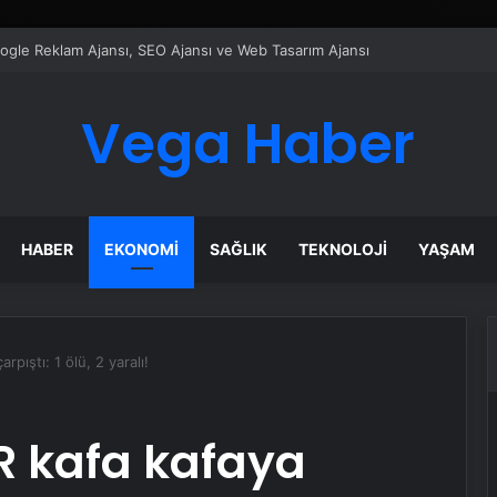
ı Dijital Taşımacılık Yazılımı
Vega Haber
HABER
EKONOMI
SAĞLIK
TEKNOLOJI
YAŞAM
pıştı: 1 ölü, 2 yaralı!
R kafa kafaya