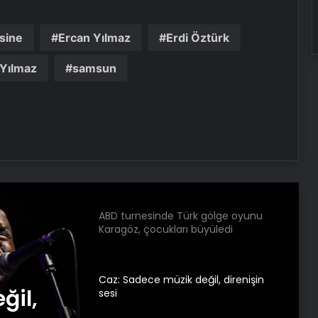
Bursa’da feci olay: 3 ay önce
sine
Ercan Yılmaz
Erdi Öztürk
taşındığı evde can verdi!
Yılmaz
samsun
Yaşlı adamın cansız bedeni 5 gün
sonra bulundu!
ATMACA Füzesi Sinop’ta hedefi tam
isabetle vurdu
ABD turnesinde Türk gölge oyunu
Karagöz, çocukları büyüledi
Caz: Sadece müzik değil, direnişin
ğil,
sesi