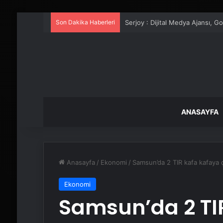
Son Dakika Haberleri
UETDS Nedir ? Uetds.com İle Akıll
ANASAYFA
Anasayfa
/
Ekonomi
/
Samsun’da 2 TIR kafa kafaya çar
Ekonomi
Samsun’da 2 TI