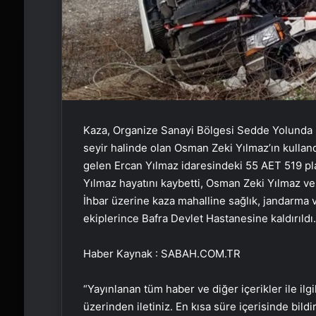
Kaza, Organize Sanayi Bölgesi Sedde Yolunda m
seyir halinde olan Osman Zeki Yılmaz’ın kulland
gelen Ercan Yılmaz idaresindeki 55 AET 519 plak
Yılmaz hayatını kaybetti, Osman Zeki Yılmaz ve 
İhbar üzerine kaza mahalline sağlık, jandarma ve 
ekiplerince Bafra Devlet Hastanesine kaldırıld
Haber Kaynak : SABAH.COM.TR
“Yayınlanan tüm haber ve diğer içerikler ile ilgil
üzerinden iletiniz. En kısa süre içerisinde bildi