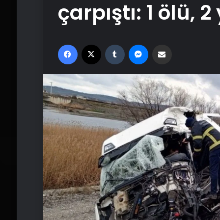
çarpıştı: 1 ölü, 2
Facebook
X
Tumblr
Messenger
Email'den paylaş