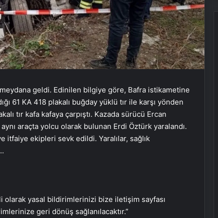
eydana geldi. Edinilen bilgiye göre, Bafra istikametine
ığı 61 KA 418 plakalı buğday yüklü tır ile karşı yönden
alı tır kafa kafaya çarpıştı. Kazada sürücü Ercan
aynı araçta yolcu olarak bulunan Erdi Öztürk yaralandı.
itfaiye ekipleri sevk edildi. Yaralılar, sağlık
Hollanda’da Andy Warhol’un
ı…
tablosunun da olduğu 46 sanat
eseri çöpe atıldı
Titanik’in batmadan önce bir
i olarak yasal bildirimlerinizi bize iletişim sayfası
yolcunun yazdığı mektup 400 bin
dolara satıldı
rimlerinize geri dönüş sağlanılacaktır.”