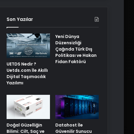
Son Yazılar
Yeni Dünya
Düzensizliği
Çağında Türk Dış
Politikası ve Hakan
Fidan Faktörü
UETDS Nedir ?
Uetds.com İle Akıllı
Dijital Taşımacılık
Yazılımı
Doğal Güzelliğin
Datahost İle
Bilimi: Cilt, Saç ve
Güvenilir Sunucu