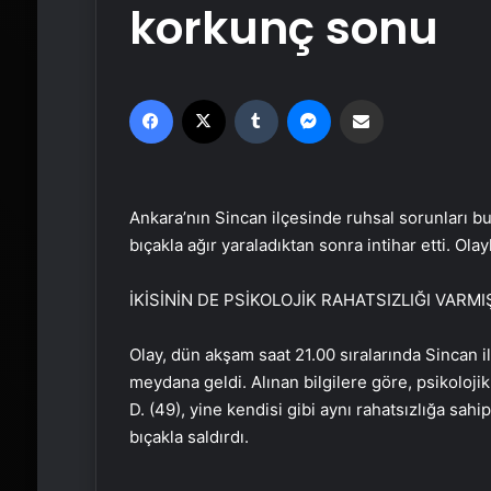
korkunç sonu
Facebook
X
Tumblr
Messenger
Email'den paylaş
Ankara’nın Sincan ilçesinde ruhsal sorunları bu
bıçakla ağır yaraladıktan sonra intihar etti. Olayl
İKİSİNİN DE PSİKOLOJİK RAHATSIZLIĞI VARMI
Olay, dün akşam saat 21.00 sıralarında Sincan i
meydana geldi. Alınan bilgilere göre, psikoloji
D. (49), yine kendisi gibi aynı rahatsızlığa sahi
bıçakla saldırdı.