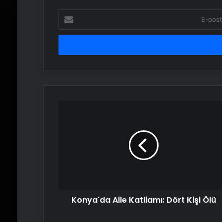
E-
posta
adresinizi
girin
Konya'da
Aile
Katliamı:
Dört
Kişi
Ölü
Konya'da Aile Katliamı: Dört Kişi Ölü