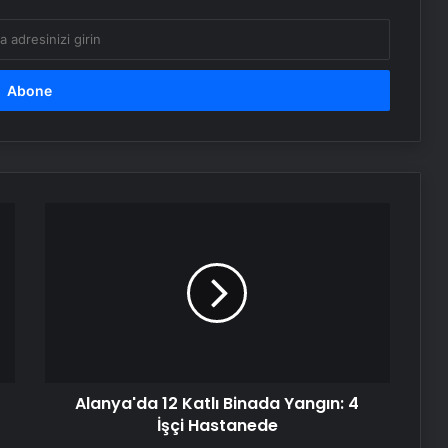
Çocuğu Kabul Etti
Alanya'da
12
Katlı
Binada
Yangın:
4
İşçi
Hastanede
Alanya'da 12 Katlı Binada Yangın: 4
İşçi Hastanede