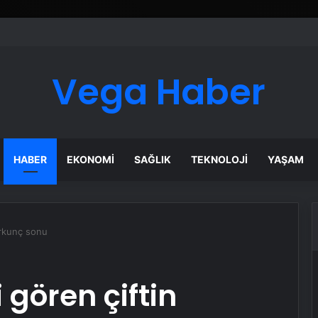
 ve Kirpiklerde Etkili Sonuçlar
Vega Haber
HABER
EKONOMI
SAĞLIK
TEKNOLOJI
YAŞAM
orkunç sonu
 gören çiftin