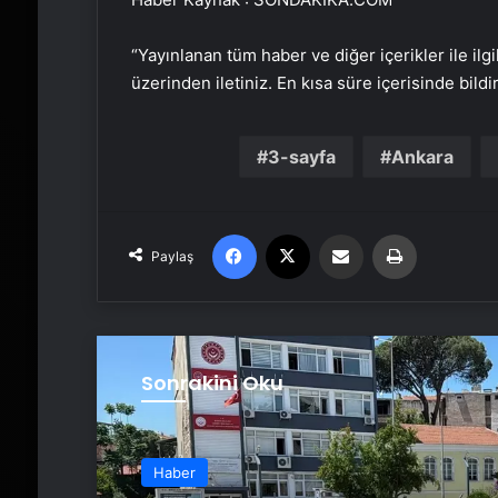
“Yayınlanan tüm haber ve diğer içerikler ile ilgil
üzerinden iletiniz. En kısa süre içerisinde bildi
3-sayfa
Ankara
Facebook
X
Email'den paylaş
Yaz
Paylaş
Sonrakini Oku
Haber