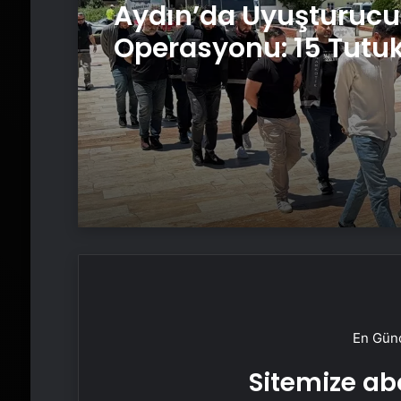
Aydın’da Uyuşturucu
Operasyonu: 15 Tut
En Günc
Sitemize abo