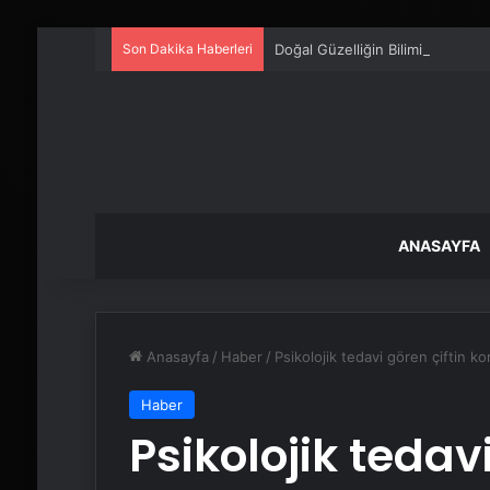
Son Dakika Haberleri
Doğal Güzelliğin Bilimi: Cilt, Saç
ANASAYFA
Anasayfa
/
Haber
/
Psikolojik tedavi gören çiftin k
Haber
Psikolojik tedavi