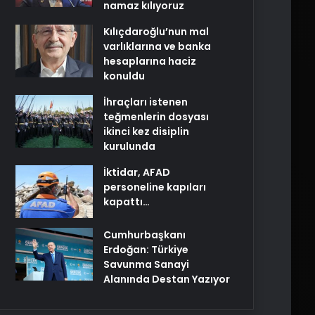
namaz kılıyoruz
Kılıçdaroğlu’nun mal
varlıklarına ve banka
hesaplarına haciz
konuldu
İhraçları istenen
teğmenlerin dosyası
ikinci kez disiplin
kurulunda
İktidar, AFAD
personeline kapıları
kapattı…
Cumhurbaşkanı
Erdoğan: Türkiye
Savunma Sanayi
Alanında Destan Yazıyor