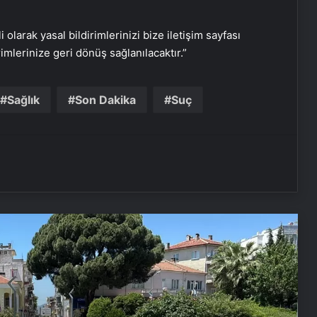
i olarak yasal bildirimlerinizi bize iletişim sayfası
rimlerinize geri dönüş sağlanılacaktır.”
Aydın’da Uyuşturucu Operasyonu: 15
Tutuklama
Sağlık
Son Dakika
Suç
Çorum’da Fabrika Patlaması: Bir İşçi
Hayatını Kaybetti
Esenyurt’ta Servis Aracının Çarptığı
Çocuk Ağır Yaralandı
Antalya’da Korku Evinde Yangın: 3
Çalışan Yaralandı
Kaybolan 92 Yaşındaki Adam