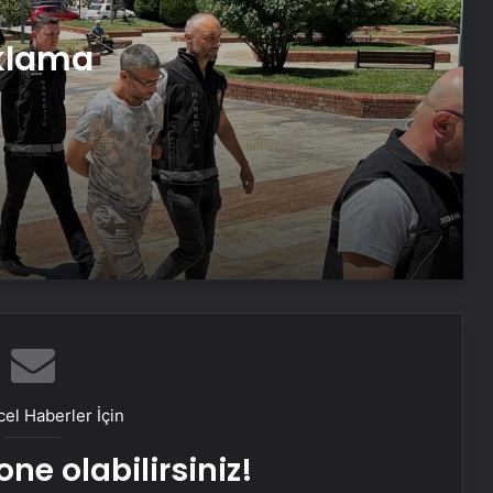
Ormanda Bulundu
uklama
Adana’da Öğrencinin Boğulma
Tehlikesi
İzmir’de Hurdacı Artezyen Kuyusuna
Düştü
Nazilli’de Aile İçinde Uyuşturucu
Operasyonu
Nevşehir’de Balkon Faciası: Kadın
Hayatını Kaybetti
el Haberler İçin
ne olabilirsiniz!
Ürdün, Gazze’den 4 Kanser Hastası