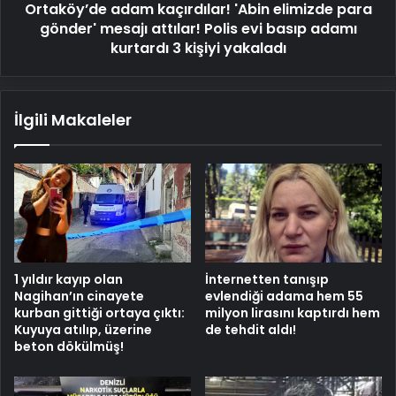
Ortaköy’de adam kaçırdılar! 'Abin elimizde para
Polis
evi
gönder' mesajı attılar! Polis evi basıp adamı
basıp
kurtardı 3 kişiyi yakaladı
adamı
kurtardı
3
İlgili Makaleler
kişiyi
yakaladı
1 yıldır kayıp olan
İnternetten tanışıp
Nagihan’ın cinayete
evlendiği adama hem 55
kurban gittiği ortaya çıktı:
milyon lirasını kaptırdı hem
Kuyuya atılıp, üzerine
de tehdit aldı!
beton dökülmüş!