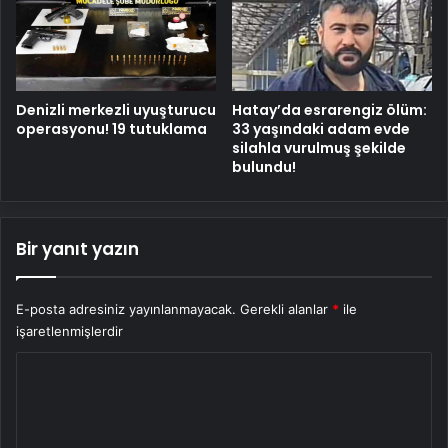
Denizli merkezli uyuşturucu
Hatay’da esrarengiz ölüm:
operasyonu! 19 tutuklama
33 yaşındaki adam evde
silahla vurulmuş şekilde
bulundu!
Bir yanıt yazın
E-posta adresiniz yayınlanmayacak.
Gerekli alanlar
*
ile
işaretlenmişlerdir
Y
o
r