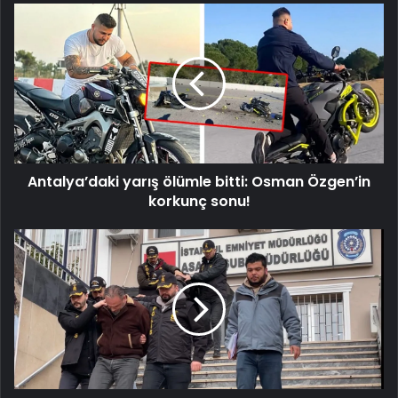
Antalya’daki
yarış
ölümle
bitti:
Osman
Özgen’in
korkunç
sonu!
Antalya’daki yarış ölümle bitti: Osman Özgen’in
korkunç sonu!
Ortaköy’de
adam
kaçırdılar!
'Abin
elimizde
para
gönder'
mesajı
attılar!