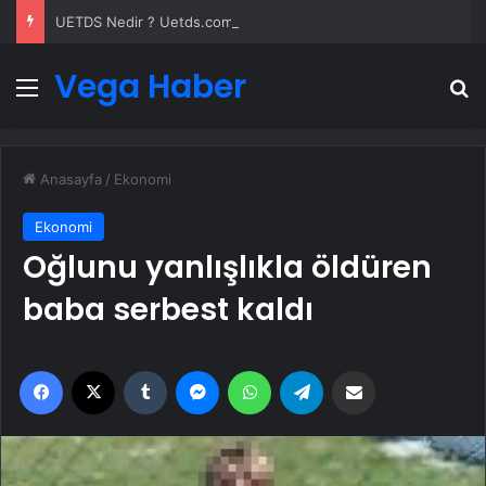
UETDS Nedir ? Uetds.com İle Akıllı Dijital Taşımacılık Yazılımı
Vega Haber
Menü
A
Anasayfa
/
Ekonomi
Ekonomi
Oğlunu yanlışlıkla öldüren
baba serbest kaldı
Facebook
X
Tumblr
Messenger
WhatsApp
Telegram
Email'den paylaş