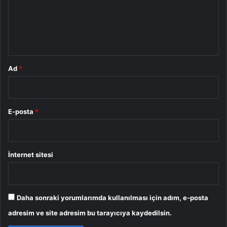
u
m
*
Ad
*
E-posta
*
İnternet sitesi
Daha sonraki yorumlarımda kullanılması için adım, e-posta
adresim ve site adresim bu tarayıcıya kaydedilsin.