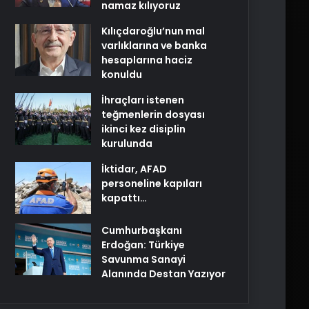
namaz kılıyoruz
Kılıçdaroğlu’nun mal
varlıklarına ve banka
hesaplarına haciz
konuldu
İhraçları istenen
teğmenlerin dosyası
ikinci kez disiplin
kurulunda
İktidar, AFAD
personeline kapıları
kapattı…
Cumhurbaşkanı
Erdoğan: Türkiye
Savunma Sanayi
Alanında Destan Yazıyor