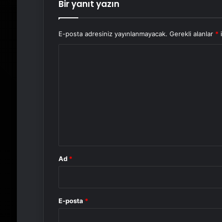
Bir yanıt yazın
E-posta adresiniz yayınlanmayacak.
Gerekli alanlar
*
i
Y
o
r
u
m
*
Ad
*
E-posta
*