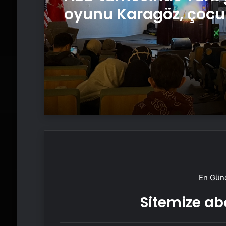
oyunu Karagöz, çocu
büyüledi
En Günc
Sitemize abo