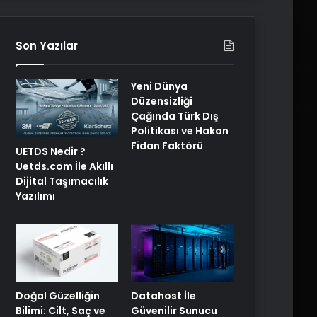
Son Yazılar
Yeni Dünya
Düzensizliği
Çağında Türk Dış
Politikası ve Hakan
Fidan Faktörü
UETDS Nedir ?
Uetds.com İle Akıllı
Dijital Taşımacılık
Yazılımı
Doğal Güzelliğin
Datahost İle
Bilimi: Cilt, Saç ve
Güvenilir Sunucu