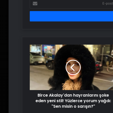
E-
posta
adresinizi
girin
Birce
Akalay'dan
hayranlarını
şoke
eden
yeni
stil!
Yüzlerce
yorum
Birce Akalay'dan hayranlarını şoke
yağdı:
"Sen
eden yeni stil! Yüzlerce yorum yağdı:
misin
"Sen misin o sarışın?"
o