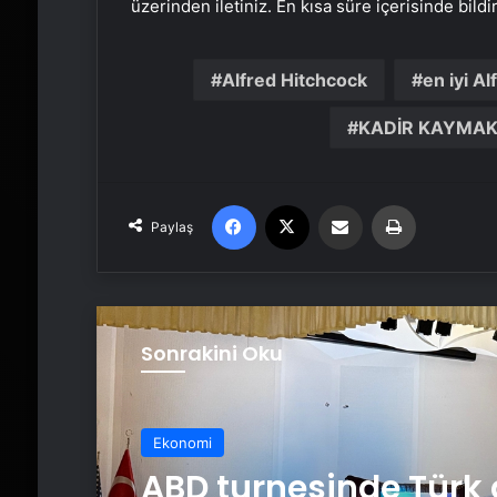
üzerinden iletiniz. En kısa süre içerisinde bildi
Alfred Hitchcock
en iyi Al
KADİR KAYMAK
Facebook
X
Email'den paylaş
Yaz
Paylaş
Sonrakini Oku
Ekonomi
ABD turnesinde Türk 