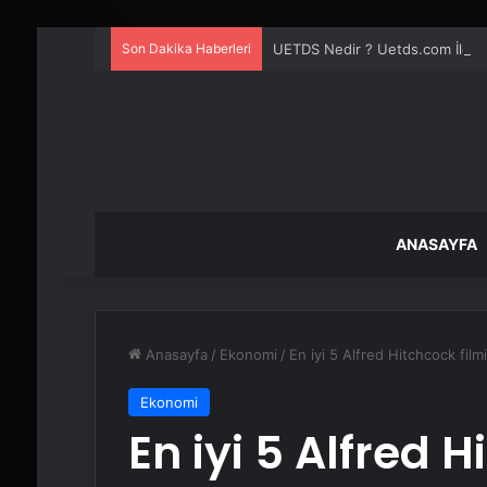
Son Dakika Haberleri
UETDS Nedir ? Uetds.com İle Akıll
ANASAYFA
Anasayfa
/
Ekonomi
/
En iyi 5 Alfred Hitchcock filmi
Ekonomi
En iyi 5 Alfred H