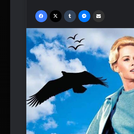
Facebook
X
Tumblr
Messenger
Email'den paylaş