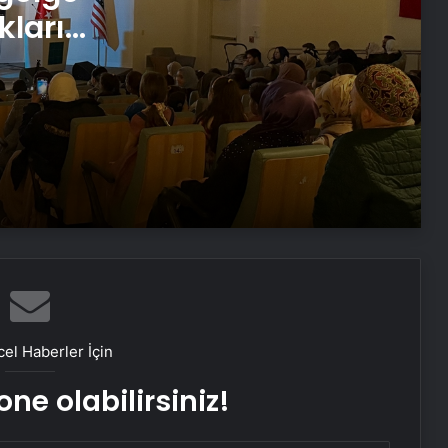
kları
Hollanda’da Andy Warhol’un
tablosunun da olduğu 46 sanat
eseri çöpe atıldı
Titanik’in batmadan önce bir
yolcunun yazdığı mektup 400 bin
dolara satıldı
Bursa’da feci olay: 3 ay önce
taşındığı evde can verdi!
Yaşlı adamın cansız bedeni 5 gün
sonra bulundu!
el Haberler İçin
ne olabilirsiniz!
ATMACA Füzesi Sinop’ta hedefi tam
isabetle vurdu