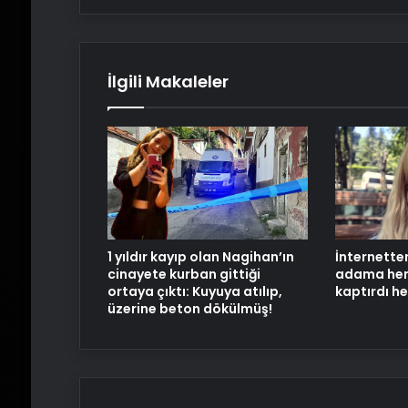
sarışın?"
İlgili Makaleler
1 yıldır kayıp olan Nagihan’ın
İnternetten
cinayete kurban gittiği
adama hem 
ortaya çıktı: Kuyuya atılıp,
kaptırdı he
üzerine beton dökülmüş!