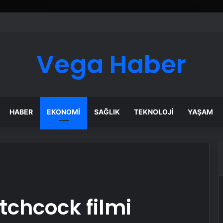
ı Dijital Taşımacılık Yazılımı
Vega Haber
HABER
EKONOMI
SAĞLIK
TEKNOLOJI
YAŞAM
itchcock filmi