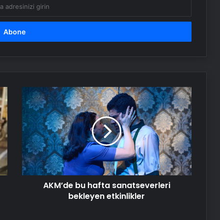
AKM’de
bu
hafta
sanatseverleri
bekleyen
etkinlikler
AKM’de bu hafta sanatseverleri
bekleyen etkinlikler