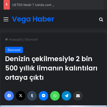
UETDS Nedir ? Uetds.com İle Akıllı Dijital Taşımacılık Yazılımı
Vega Haber
Menü
A
Anasayfa
/
Ekonomi
Ekonomi
Denizin çekilmesiyle 2 bin
500 yıllık limanın kalıntıları
ortaya çıktı
Facebook
X
Tumblr
Messenger
WhatsApp
Telegram
Email'den paylaş