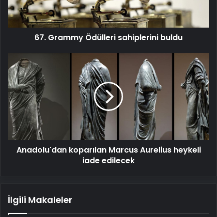
67. Grammy Ödülleri sahiplerini buldu
Anadolu'dan
koparılan
Marcus
Aurelius
heykeli
iade
edilecek
Anadolu'dan koparılan Marcus Aurelius heykeli
iade edilecek
İlgili Makaleler