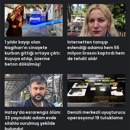
1 yıldır kayıp olan
İnternetten tanışıp
Nagihan’ın cinayete
evlendiği adama hem 55
kurban gittiği ortaya çıktı:
milyon lirasını kaptırdı hem
Kuyuya atılıp, üzerine
de tehdit aldı!
beton dökülmüş!
Hatay’da esrarengiz ölüm:
Denizli merkezli uyuşturucu
33 yaşındaki adam evde
operasyonu! 19 tutuklama
silahla vurulmuş şekilde
bulundu!