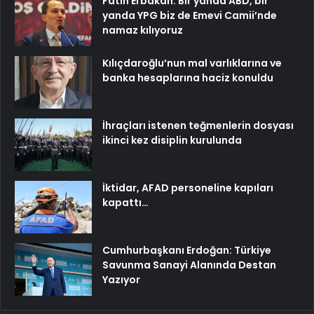
Fatih Erbakan: Bir yanda ABD, bir
yanda YPG biz de Emevi Camii’nde
namaz kılıyoruz
Kılıçdaroğlu’nun mal varlıklarına ve
banka hesaplarına haciz konuldu
İhraçları istenen teğmenlerin dosyası
ikinci kez disiplin kurulunda
İktidar, AFAD personeline kapıları
kapattı…
Cumhurbaşkanı Erdoğan: Türkiye
Savunma Sanayi Alanında Destan
Yazıyor