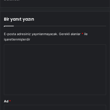
Bir yanıt yazın
E-posta adresiniz yayınlanmayacak.
Gerekli alanlar
*
ile
işaretlenmişlerdir
Y
o
r
u
m
*
Ad
*