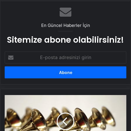
En Güncel Haberler İçin
Sitemize abone olabilirsiniz!
E-
posta
adresinizi
girin
67.
Grammy
Ödülleri
sahiplerini
buldu