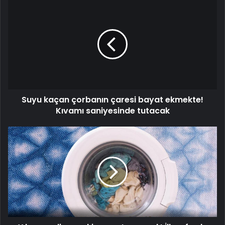
Suyu
kaçan
çorbanın
çaresi
bayat
ekmekte!
Kıvamı
saniyesinde
tutacak
Suyu kaçan çorbanın çaresi bayat ekmekte!
Kıvamı saniyesinde tutacak
Yıkansın
diye
makineye
atan
yandı!
İlk
seferde
boyasını
salıyor,