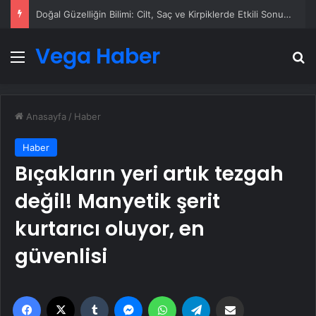
Doğal Güzelliğin Bilimi: Cilt, Saç ve Kirpiklerde Etkili Sonuçlar
Vega Haber
Menü
A
Anasayfa
/
Haber
Haber
Bıçakların yeri artık tezgah
değil! Manyetik şerit
kurtarıcı oluyor, en
güvenlisi
Facebook
X
Tumblr
Messenger
WhatsApp
Telegram
Email'den paylaş