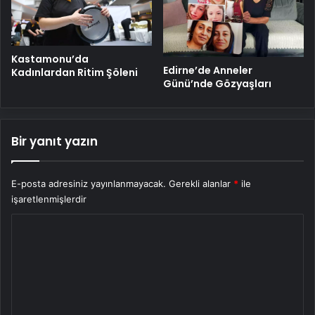
Kastamonu’da
Edirne’de Anneler
Kadınlardan Ritim Şöleni
Günü’nde Gözyaşları
Bir yanıt yazın
E-posta adresiniz yayınlanmayacak.
Gerekli alanlar
*
ile
işaretlenmişlerdir
Y
o
r
u
m