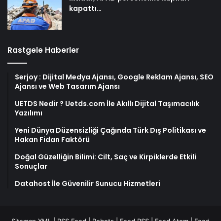
kapattı…
Rastgele Haberler
Serjoy : Dijital Medya Ajansı, Google Reklam Ajansı, SEO
Ajansı ve Web Tasarım Ajansı
UETDS Nedir ? Uetds.com İle Akıllı Dijital Taşımacılık
Yazılımı
Yeni Dünya Düzensizliği Çağında Türk Dış Politikası ve
Hakan Fidan Faktörü
Doğal Güzelliğin Bilimi: Cilt, Saç ve Kirpiklerde Etkili
Sonuçlar
Datahost İle Güvenilir Sunucu Hizmetleri
Sitemap XML
|
RSS Feed
|
Robots
|
Feed RSS
|
Feed Atom
|
Feed