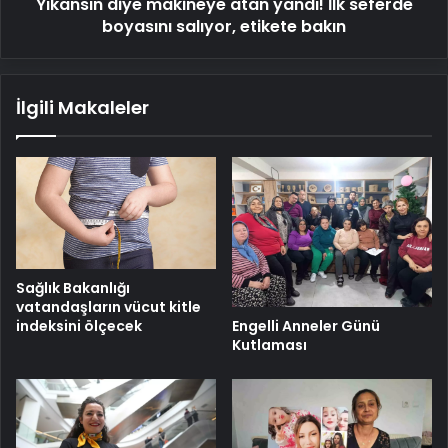
Yıkansın diye makineye atan yandı! İlk seferde
etikete
bakın
boyasını salıyor, etikete bakın
İlgili Makaleler
Sağlık Bakanlığı
vatandaşların vücut kitle
indeksini ölçecek
Engelli Anneler Günü
Kutlaması