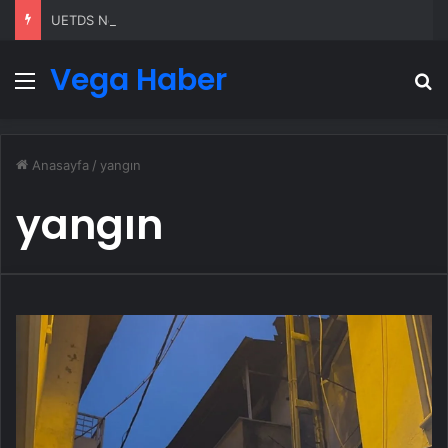
UETDS Nedir ? Uetds.com İle Akıllı Dijital Taşımacılık Yazılımı
Vega Haber
Menü
A
Anasayfa
/
yangın
yangın