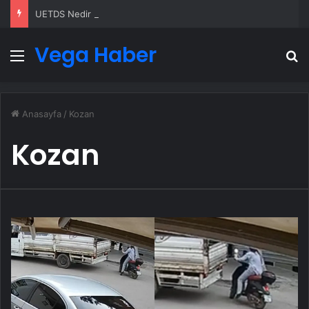
UETDS Nedir ? Uetds.com İle Akıllı Dijital Taşımacılık Yazılımı
Vega Haber
Menü
A
Anasayfa
/
Kozan
Kozan