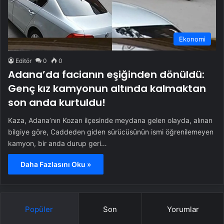
Ekonomi
Editör
0
0
Adana’da facianın eşiğinden dönüldü:
Genç kız kamyonun altında kalmaktan
son anda kurtuldu!
Kaza, Adana’nın Kozan ilçesinde meydana gelen olayda, alınan
bilgiye göre, Caddeden giden sürücüsünün ismi öğrenilemeyen
kamyon, bir anda durup geri…
Daha Fazlasını Oku »
Popüler
Son
Yorumlar