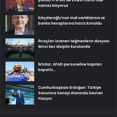
yanda YPG biz de Emevi Camii’nde
namaz kılıyoruz
Kılıçdaroğlu’nun mal varlıklarına ve
banka hesaplarına haciz konuldu
İhraçları istenen teğmenlerin dosyası
ikinci kez disiplin kurulunda
İktidar, AFAD personeline kapıları
kapattı…
Cumhurbaşkanı Erdoğan: Türkiye
Savunma Sanayi Alanında Destan
Yazıyor