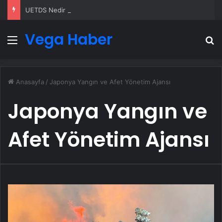
UETDS Nedir ? Uetds.com İle Akıllı Dijital Taşımacılık Yazılımı
Vega Haber
Menü
A
Anasayfa
/
Japonya Yangın ve Afet Yönetim Ajansı
Japonya Yangın ve
Afet Yönetim Ajansı