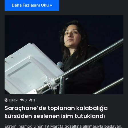
Daha Fazlasını Oku »
Editör
0
1
Saraçhane’de toplanan kalabalığa
kürsüden seslenen isim tutuklandı
Ekrem İmamoğlu’nun 19 Mart’ta gözaltına alınmasıyla başlayan,