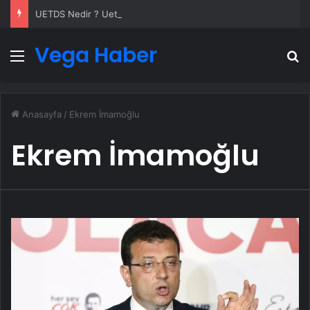
UETDS Nedir ? Uetds.com İle Akıllı Dijital Taşımacılık Yazılımı
Vega Haber
Menü
A
Anasayfa
/
Ekrem İmamoğlu
Ekrem İmamoğlu