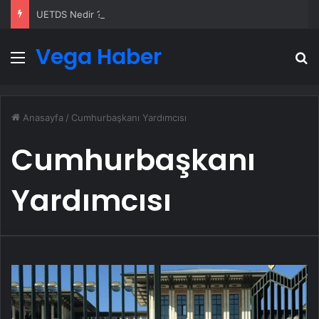
UETDS Nedir ? Uetds.com İle Akıllı Dijital Taşımacılık Yazılımı
Vega Haber
Menü
A
Anasayfa
/
Cumhurbaşkanı Yardımcısı
Cumhurbaşkanı
Yardımcısı