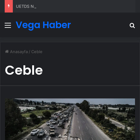
UETDS Nedir ? Uetds.com İle Akıllı Dijital Taşımacılık Yazılımı
Vega Haber
Menü
A
Anasayfa
/
Ceble
Ceble