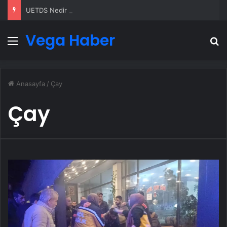
UETDS Nedir ? Uetds.com İle Akıllı Dijital Taşımacılık Yazılımı
Vega Haber
Menü
A
Anasayfa
/
Çay
Çay